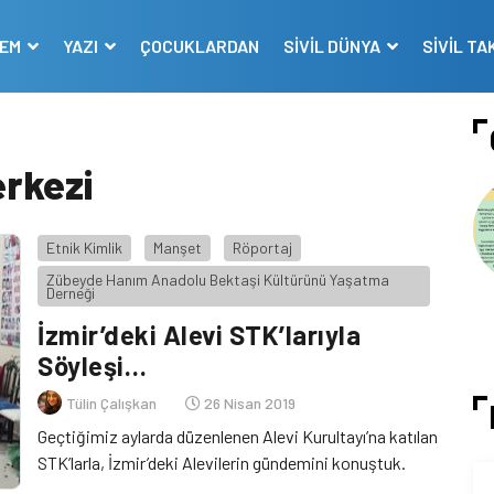
DEM
YAZI
ÇOCUKLARDAN
SİVİL DÜNYA
SİVİL TA
erkezi
Etnik Kimlik
Manşet
Röportaj
Zübeyde Hanım Anadolu Bektaşi Kültürünü Yaşatma
Derneği
İzmir’deki Alevi STK’larıyla
Söyleşi…
Tülin Çalışkan
26 Nisan 2019
Geçtiğimiz aylarda düzenlenen Alevi Kurultayı’na katılan
STK’larla, İzmir’deki Alevilerin gündemini konuştuk.