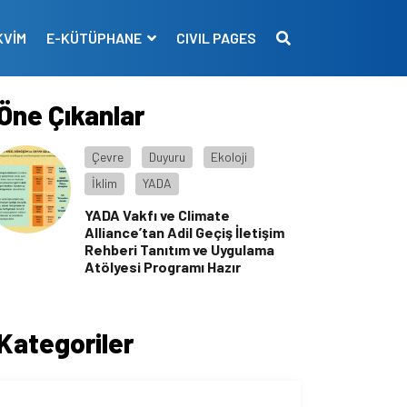
KVİM
E-KÜTÜPHANE
CIVIL PAGES
Öne Çıkanlar
Çevre
Duyuru
Ekoloji
İklim
YADA
YADA Vakfı ve Climate
Alliance’tan Adil Geçiş İletişim
Rehberi Tanıtım ve Uygulama
Atölyesi Programı Hazır
Kategoriler