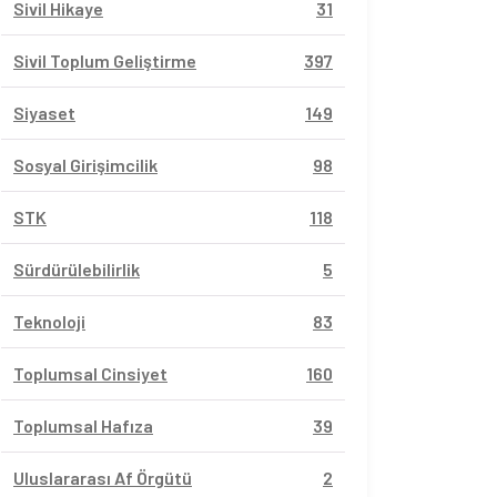
Sivil Hikaye
31
Sivil Toplum Geliştirme
397
Siyaset
149
Sosyal Girişimcilik
98
STK
118
Sürdürülebilirlik
5
Teknoloji
83
Toplumsal Cinsiyet
160
Toplumsal Hafıza
39
Uluslararası Af Örgütü
2