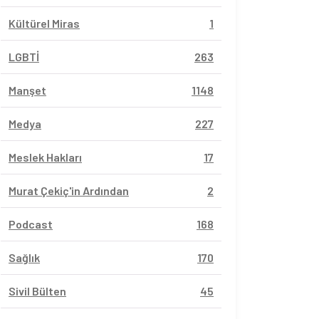
Kültürel Miras
1
LGBTİ
263
Manşet
1148
Medya
227
Meslek Hakları
17
Murat Çekiç'in Ardından
2
Podcast
168
Sağlık
170
Sivil Bülten
45