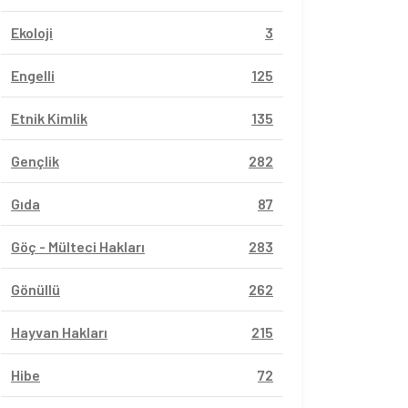
Ekoloji
3
Engelli
125
Etnik Kimlik
135
Gençlik
282
Gıda
87
Göç - Mülteci Hakları
283
Gönüllü
262
Hayvan Hakları
215
Hibe
72