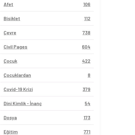
Afet
106
Bisiklet
112
Çevre
738
Civil Pages
604
Çocuk
422
Çocuklardan
8
Covid-19 Krizi
379
Dini Kimlik - İnanç
54
Dosya
173
Eğitim
771