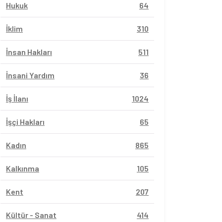
Hukuk
64
İklim
310
İnsan Hakları
511
İnsani Yardım
36
İş İlanı
1024
İşçi Hakları
65
Kadın
865
Kalkınma
105
Kent
207
Kültür - Sanat
414