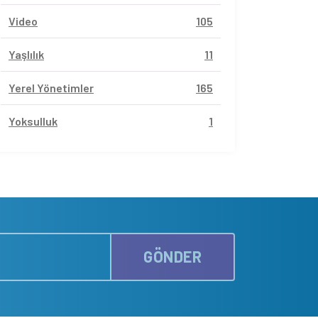
Video
105
Yaşlılık
11
Yerel Yönetimler
165
Yoksulluk
1
GÖNDER