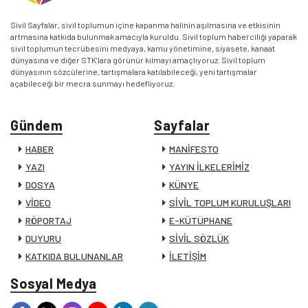
Sivil Sayfalar, sivil toplumun içine kapanma halinin aşılmasına ve etkisinin
artmasına katkıda bulunmak amacıyla kuruldu. Sivil toplum haberciliği yaparak
sivil toplumun tecrübesini medyaya, kamu yönetimine, siyasete, kanaat
dünyasına ve diğer STK’lara görünür kılmayı amaçlıyoruz. Sivil toplum
dünyasının sözcülerine, tartışmalara katılabileceği, yeni tartışmalar
açabileceği bir mecra sunmayı hedefliyoruz.
Gündem
Sayfalar
HABER
MANİFESTO
YAZI
YAYIN İLKELERİMİZ
DOSYA
KÜNYE
VİDEO
SİVİL TOPLUM KURULUŞLARI
RÖPORTAJ
E-KÜTÜPHANE
DUYURU
SİVİL SÖZLÜK
KATKIDA BULUNANLAR
İLETİŞİM
Sosyal Medya