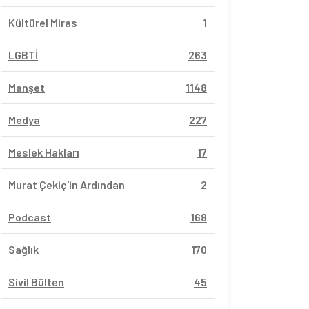
Kültürel Miras
1
LGBTİ
263
Manşet
1148
Medya
227
Meslek Hakları
17
Murat Çekiç'in Ardından
2
Podcast
168
Sağlık
170
Sivil Bülten
45