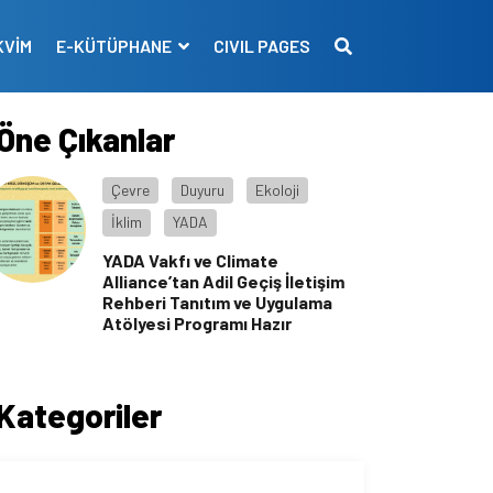
KVİM
E-KÜTÜPHANE
CIVIL PAGES
Öne Çıkanlar
Çevre
Duyuru
Ekoloji
İklim
YADA
YADA Vakfı ve Climate
Alliance’tan Adil Geçiş İletişim
Rehberi Tanıtım ve Uygulama
Atölyesi Programı Hazır
Kategoriler