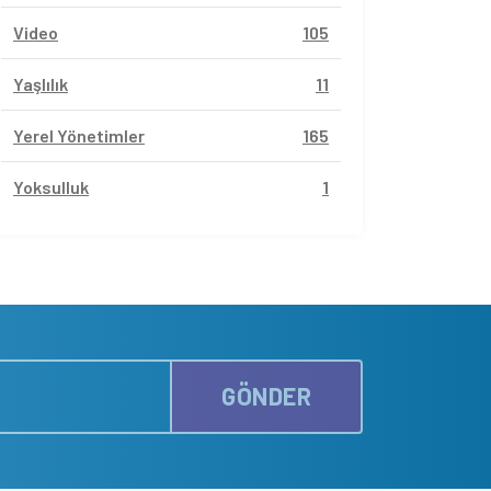
Video
105
Yaşlılık
11
Yerel Yönetimler
165
Yoksulluk
1
GÖNDER