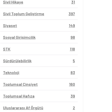
Sivil Hikaye
31
Sivil Toplum Geliştirme
397
Siyaset
149
Sosyal Girişimcilik
98
STK
118
Sürdürülebilirlik
5
Teknoloji
83
Toplumsal Cinsiyet
160
Toplumsal Hafıza
39
Uluslararası Af Örgütü
2