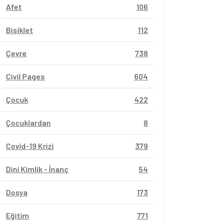
Afet
106
Bisiklet
112
Çevre
738
Civil Pages
604
Çocuk
422
Çocuklardan
8
Covid-19 Krizi
379
Dini Kimlik - İnanç
54
Dosya
173
Eğitim
771