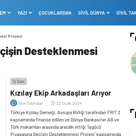
DEM
YAZI
ÇOCUKLARDAN
SİVİL DÜNYA
SİVİL TA
esi Projesi
eçişin Desteklenmesi
İş İlanı
Kızılay Ekip Arkadaşları Arıyor
Sivil Sayfalar
22 Ocak 2024
Türkiye Kızılay Derneği, Avrupa Birliği tarafından FRIT 2
kapsamında finanse edilen ve Dünya Bankası’nın AB ve
Türk makamları arasında aracılık ettiği 'İşgücü
Piyasasına Geçişin Desteklenmesi Projesi' kapsamında