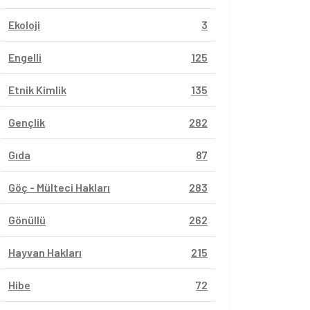
Ekoloji
3
Engelli
125
Etnik Kimlik
135
Gençlik
282
Gıda
87
Göç - Mülteci Hakları
283
Gönüllü
262
Hayvan Hakları
215
Hibe
72