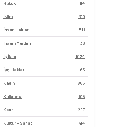
Hukuk
64
İklim
310
İnsan Hakları
511
İnsani Yardım
36
İş İlanı
1024
İşçi Hakları
65
Kadın
865
Kalkınma
105
Kent
207
Kültür - Sanat
414