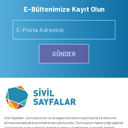
E-Bültenimize Kayıt Olun
GÖNDER
Sivil Sayfalar, sivil toplumun içine kapanma halinin aşılmasına ve etkisinin
artmasına katkıda bulunmak amacıyla kuruldu. Sivil toplum haberciliği yaparak
sivil toplumun tecrübesini medyaya, kamu yönetimine, siyasete, kanaat