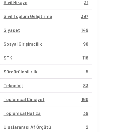
Sivil Hikaye
31
Sivil Toplum Geliştirme
397
Siyaset
149
Sosyal Girişimcilik
98
STK
118
Sürdürülebilirlik
5
Teknoloji
83
Toplumsal Cinsiyet
160
Toplumsal Hafıza
39
Uluslararası Af Örgütü
2