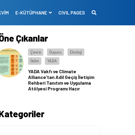
KVİM
E-KÜTÜPHANE
CIVIL PAGES
Öne Çıkanlar
Çevre
Duyuru
Ekoloji
İklim
YADA
YADA Vakfı ve Climate
Alliance’tan Adil Geçiş İletişim
Rehberi Tanıtım ve Uygulama
Atölyesi Programı Hazır
Kategoriler