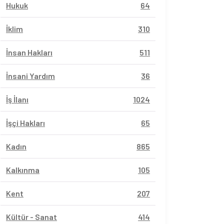
Hukuk
64
İklim
310
İnsan Hakları
511
İnsani Yardım
36
İş İlanı
1024
İşçi Hakları
65
Kadın
865
Kalkınma
105
Kent
207
Kültür - Sanat
414