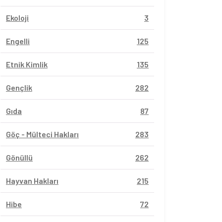
Ekoloji
3
Engelli
125
Etnik Kimlik
135
Gençlik
282
Gıda
87
Göç - Mülteci Hakları
283
Gönüllü
262
Hayvan Hakları
215
Hibe
72