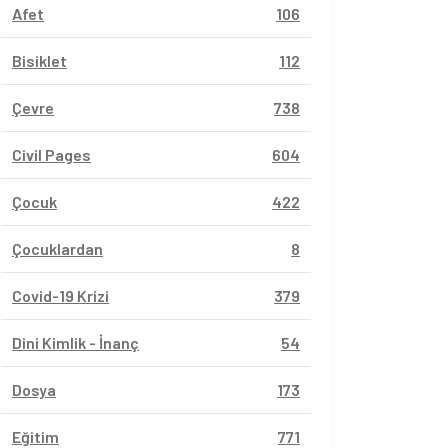
Afet
106
Bisiklet
112
Çevre
738
Civil Pages
604
Çocuk
422
Çocuklardan
8
Covid-19 Krizi
379
Dini Kimlik - İnanç
54
Dosya
173
Eğitim
771