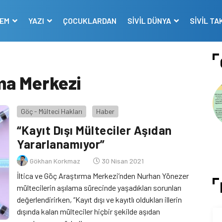
DEM
YAZI
ÇOCUKLARDAN
SİVİL DÜNYA
SİVİL TA
rma Merkezi
Göç - Mülteci Hakları
Haber
“Kayıt Dışı Mülteciler Aşıdan
Yararlanamıyor”
Gökhan Korkmaz
30 Nisan 2021
İltica ve Göç Araştırma Merkezi’nden Nurhan Yönezer
mültecilerin aşılama sürecinde yaşadıkları sorunları
değerlendirirken, “Kayıt dışı ve kayıtlı oldukları illerin
dışında kalan mülteciler hiçbir şekilde aşıdan