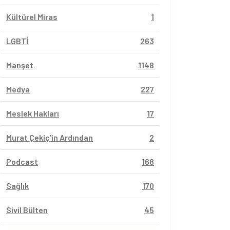
Kültürel Miras
1
LGBTİ
263
Manşet
1148
Medya
227
Meslek Hakları
17
Murat Çekiç'in Ardından
2
Podcast
168
Sağlık
170
Sivil Bülten
45