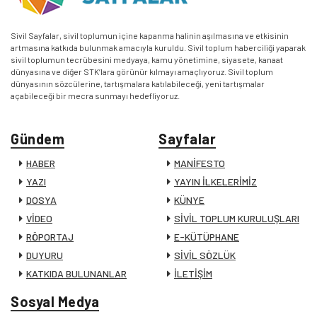
Sivil Sayfalar, sivil toplumun içine kapanma halinin aşılmasına ve etkisinin
artmasına katkıda bulunmak amacıyla kuruldu. Sivil toplum haberciliği yaparak
sivil toplumun tecrübesini medyaya, kamu yönetimine, siyasete, kanaat
dünyasına ve diğer STK’lara görünür kılmayı amaçlıyoruz. Sivil toplum
dünyasının sözcülerine, tartışmalara katılabileceği, yeni tartışmalar
açabileceği bir mecra sunmayı hedefliyoruz.
Gündem
Sayfalar
HABER
MANİFESTO
YAZI
YAYIN İLKELERİMİZ
DOSYA
KÜNYE
VİDEO
SİVİL TOPLUM KURULUŞLARI
RÖPORTAJ
E-KÜTÜPHANE
DUYURU
SİVİL SÖZLÜK
KATKIDA BULUNANLAR
İLETİŞİM
Sosyal Medya