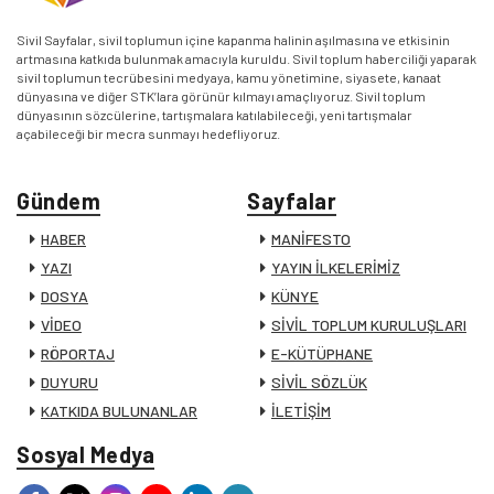
Sivil Sayfalar, sivil toplumun içine kapanma halinin aşılmasına ve etkisinin
artmasına katkıda bulunmak amacıyla kuruldu. Sivil toplum haberciliği yaparak
sivil toplumun tecrübesini medyaya, kamu yönetimine, siyasete, kanaat
dünyasına ve diğer STK’lara görünür kılmayı amaçlıyoruz. Sivil toplum
dünyasının sözcülerine, tartışmalara katılabileceği, yeni tartışmalar
açabileceği bir mecra sunmayı hedefliyoruz.
Gündem
Sayfalar
HABER
MANİFESTO
YAZI
YAYIN İLKELERİMİZ
DOSYA
KÜNYE
VİDEO
SİVİL TOPLUM KURULUŞLARI
RÖPORTAJ
E-KÜTÜPHANE
DUYURU
SİVİL SÖZLÜK
KATKIDA BULUNANLAR
İLETİŞİM
Sosyal Medya