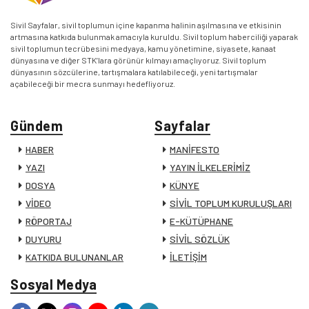
Sivil Sayfalar, sivil toplumun içine kapanma halinin aşılmasına ve etkisinin
artmasına katkıda bulunmak amacıyla kuruldu. Sivil toplum haberciliği yaparak
sivil toplumun tecrübesini medyaya, kamu yönetimine, siyasete, kanaat
dünyasına ve diğer STK’lara görünür kılmayı amaçlıyoruz. Sivil toplum
dünyasının sözcülerine, tartışmalara katılabileceği, yeni tartışmalar
açabileceği bir mecra sunmayı hedefliyoruz.
Gündem
Sayfalar
HABER
MANİFESTO
YAZI
YAYIN İLKELERİMİZ
DOSYA
KÜNYE
VİDEO
SİVİL TOPLUM KURULUŞLARI
RÖPORTAJ
E-KÜTÜPHANE
DUYURU
SİVİL SÖZLÜK
KATKIDA BULUNANLAR
İLETİŞİM
Sosyal Medya