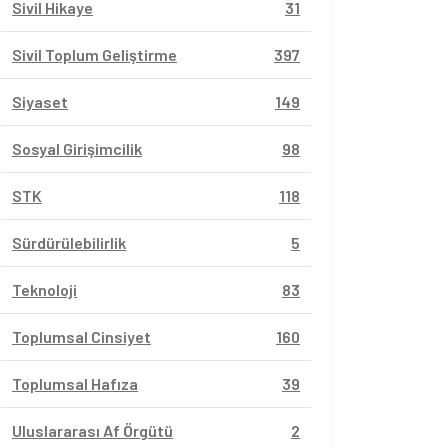
Sivil Hikaye
31
Sivil Toplum Geliştirme
397
Siyaset
149
Sosyal Girişimcilik
98
STK
118
Sürdürülebilirlik
5
Teknoloji
83
Toplumsal Cinsiyet
160
Toplumsal Hafıza
39
Uluslararası Af Örgütü
2