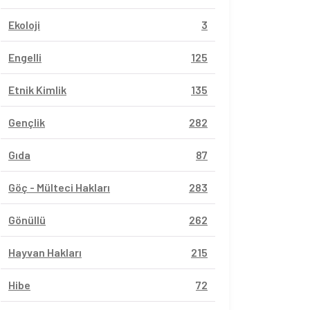
Ekoloji
3
Engelli
125
Etnik Kimlik
135
Gençlik
282
Gıda
87
Göç - Mülteci Hakları
283
Gönüllü
262
Hayvan Hakları
215
Hibe
72