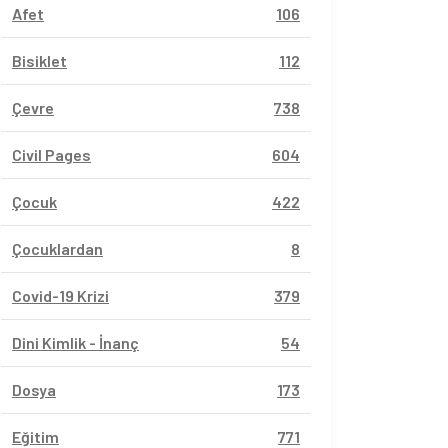
Afet
106
Bisiklet
112
Çevre
738
Civil Pages
604
Çocuk
422
Çocuklardan
8
Covid-19 Krizi
379
Dini Kimlik - İnanç
54
Dosya
173
Eğitim
771