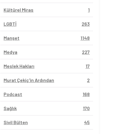
Kültürel Miras
1
LGBTİ
263
Manşet
1148
Medya
227
Meslek Hakları
17
Murat Çekiç'in Ardından
2
Podcast
168
Sağlık
170
Sivil Bülten
45