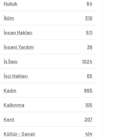
Hukuk
64
İklim
310
İnsan Hakları
511
İnsani Yardım
36
İş İlanı
1024
İşçi Hakları
65
Kadın
865
Kalkınma
105
Kent
207
Kültür - Sanat
414