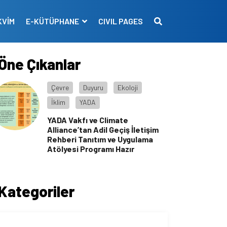
KVİM
E-KÜTÜPHANE
CIVIL PAGES
Öne Çıkanlar
Çevre
Duyuru
Ekoloji
İklim
YADA
YADA Vakfı ve Climate
Alliance’tan Adil Geçiş İletişim
Rehberi Tanıtım ve Uygulama
Atölyesi Programı Hazır
Kategoriler