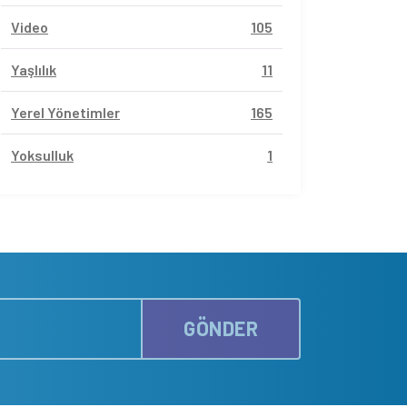
Video
105
Yaşlılık
11
Yerel Yönetimler
165
Yoksulluk
1
GÖNDER