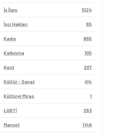
İş İlanı
1024
İşçi Hakları
65
Kadın
865
Kalkınma
105
Kent
207
Kültür - Sanat
414
Kültürel Miras
1
LGBTİ
263
Manşet
1148