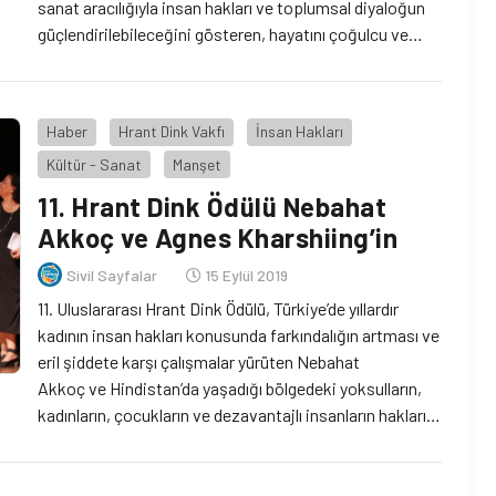
sanat aracılığıyla insan hakları ve toplumsal diyaloğun
güçlendirilebileceğini gösteren, hayatını çoğulcu ve
demokratik bir toplum inşasına adayan Osman
Kavala ve Mısır'da kadına yönelik cinsel şiddetin ve
kadın hakları ihlallerinin görünür kılınması için mücadele
Haber
Hrant Dink Vakfı
İnsan Hakları
eden, Ortadoğu ve Kuzey Afrika genelinde feminist
Kültür - Sanat
Manşet
hareketin öncülerinden Mozn Hassan aldı.
11. Hrant Dink Ödülü Nebahat
Akkoç ve Agnes Kharshiing’in
Sivil Sayfalar
15 Eylül 2019
11. Uluslararası Hrant Dink Ödülü, Türkiye’de yıllardır
kadının insan hakları konusunda farkındalığın artması ve
eril şiddete karşı çalışmalar yürüten Nebahat
Akkoç ve Hindistan’da yaşadığı bölgedeki yoksulların,
kadınların, çocukların ve dezavantajlı insanların hakları
ve çevre hakları için mücadele eden Agnes Kharshiing'e
verildi.