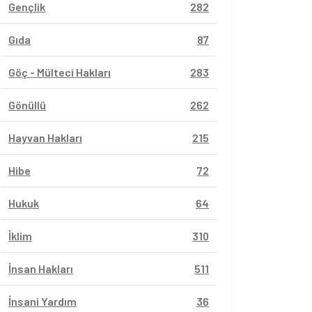
Gençlik
282
Gıda
87
Göç - Mülteci Hakları
283
Gönüllü
262
Hayvan Hakları
215
Hibe
72
Hukuk
64
İklim
310
İnsan Hakları
511
İnsani Yardım
36