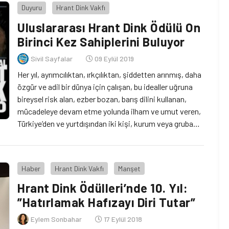
Duyuru
Hrant Dink Vakfı
Uluslararası Hrant Dink Ödülü On
Birinci Kez Sahiplerini Buluyor
Sivil Sayfalar
09 Eylül 2019
Her yıl, ayrımcılıktan, ırkçılıktan, şiddetten arınmış, daha
özgür ve adil bir dünya için çalışan, bu idealler uğruna
bireysel risk alan, ezber bozan, barış dilini kullanan,
mücadeleye devam etme yolunda ilham ve umut veren,
Türkiye’den ve yurtdışından iki kişi, kurum veya gruba
verilen Uluslararası Hrant Dink Ödülü, bu yıl 15 Eylül'de
sahiplerini bulacak.
Haber
Hrant Dink Vakfı
Manşet
Hrant Dink Ödülleri’nde 10. Yıl:
”Hatırlamak Hafızayı Diri Tutar”
Eylem Sonbahar
17 Eylül 2018