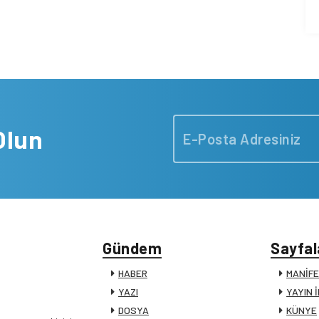
Olun
Gündem
Sayfal
HABER
MANİF
YAZI
YAYIN 
DOSYA
KÜNYE