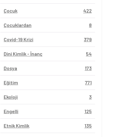
Çocuk
422
Çocuklardan
8
Covid-19 Krizi
379
Dini Kimlik - İnanç
54
Dosya
173
Eğitim
771
Ekoloji
3
Engelli
125
Etnik Kimlik
135