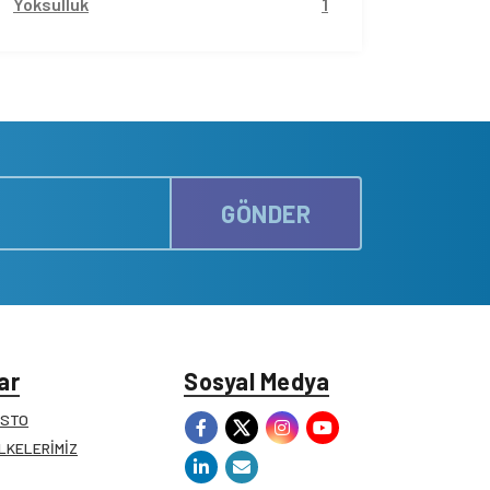
Yoksulluk
1
GÖNDER
ar
Sosyal Medya
ESTO
İLKELERİMİZ