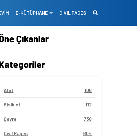
KVİM
E-KÜTÜPHANE
CIVIL PAGES
Öne Çıkanlar
Kategoriler
Afet
106
Bisiklet
112
Çevre
738
Civil Pages
604