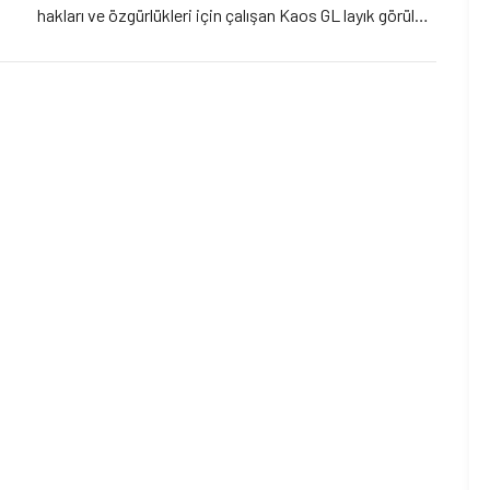
hakları ve özgürlükleri için çalışan Kaos GL layık görüldü.
Hrant Dink Vakfı, Samar Badawi’nin, “Kadın hakları
savunuculuğu alanında öncü bir ses olması […]