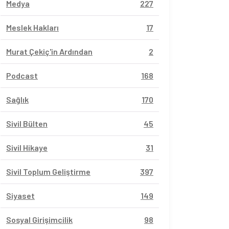
Medya
227
Meslek Hakları
17
Murat Çekiç'in Ardından
2
Podcast
168
Sağlık
170
Sivil Bülten
45
Sivil Hikaye
31
Sivil Toplum Geliştirme
397
Siyaset
149
Sosyal Girişimcilik
98