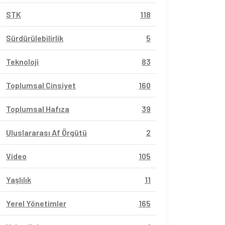
STK
118
Sürdürülebilirlik
5
Teknoloji
83
Toplumsal Cinsiyet
160
Toplumsal Hafıza
39
Uluslararası Af Örgütü
2
Video
105
Yaşlılık
11
Yerel Yönetimler
165