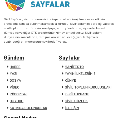
Sivil Sayfalar, sivil toplumun içine kapanma halinin aşılmasına ve etkisinin
artmasına katkıda bulunmak amacıyla kuruldu. Sivil toplum haberciliği yaparak
sivil toplumun tecrübesini medyaya, kamu yönetimine, siyasete, kanaat
dünyasına ve diğer STK’lara görünür kılmayı amaçlıyoruz. Sivil toplum
dünyasının sözcülerine, tartışmalara katılabileceği, yeni tartışmalar
açabileceği bir mecra sunmayı hedefliyoruz.
Gündem
Sayfalar
HABER
MANİFESTO
YAZI
YAYIN İLKELERİMİZ
DOSYA
KÜNYE
VİDEO
SİVİL TOPLUM KURULUŞLARI
RÖPORTAJ
E-KÜTÜPHANE
DUYURU
SİVİL SÖZLÜK
KATKIDA BULUNANLAR
İLETİŞİM