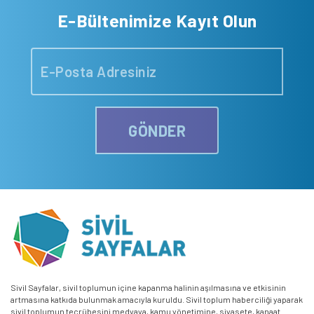
E-Bültenimize Kayıt Olun
GÖNDER
Sivil Sayfalar, sivil toplumun içine kapanma halinin aşılmasına ve etkisinin
artmasına katkıda bulunmak amacıyla kuruldu. Sivil toplum haberciliği yaparak
sivil toplumun tecrübesini medyaya, kamu yönetimine, siyasete, kanaat