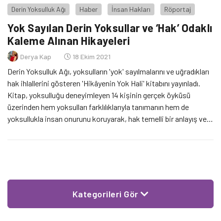
Derin Yoksulluk Ağı
Haber
İnsan Hakları
Röportaj
Yok Sayılan Derin Yoksullar ve ‘Hak’ Odaklı
Kaleme Alınan Hikayeleri
Derya Kap
18 Ekim 2021
Derin Yoksulluk Ağı, yoksulların 'yok' sayılmalarını ve uğradıkları
hak ihlallerini gösteren 'Hikâyenin Yok Hali' kitabını yayınladı.
Kitap, yoksulluğu deneyimleyen 14 kişinin gerçek öyküsü
üzerinden hem yoksulları farklılıklarıyla tanımanın hem de
yoksullukla insan onurunu koruyarak, hak temelli bir anlayış ve
sürdürülebilir politikalarla mücadelenin olanaklarını ortaya
koyuyor.
Kategorileri Gör