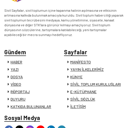
Sivil Sayfalar, sivil toplumun içine kapanma halinin aşılmasına ve etkisinin
artmasına katkıda bulunmak amacıyla kuruldu. Sivil toplum haberciliği yaparak
sivil toplumun tecrübesini medyaya, kamu yönetimine, siyasete, kanaat
dünyasına ve diğer STK’lara görünür kılmayı amaçlıyoruz. Sivil toplum
dünyasının sözcülerine, tartışmalara katılabileceği, yeni tartışmalar
açabileceği bir mecra sunmayı hedefliyoruz.
Gündem
Sayfalar
HABER
MANİFESTO
YAZI
YAYIN İLKELERİMİZ
DOSYA
KÜNYE
VİDEO
SİVİL TOPLUM KURULUŞLARI
RÖPORTAJ
E-KÜTÜPHANE
DUYURU
SİVİL SÖZLÜK
KATKIDA BULUNANLAR
İLETİŞİM
Sosyal Medya