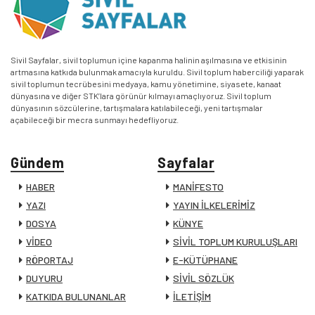
Sivil Sayfalar, sivil toplumun içine kapanma halinin aşılmasına ve etkisinin
artmasına katkıda bulunmak amacıyla kuruldu. Sivil toplum haberciliği yaparak
sivil toplumun tecrübesini medyaya, kamu yönetimine, siyasete, kanaat
dünyasına ve diğer STK’lara görünür kılmayı amaçlıyoruz. Sivil toplum
dünyasının sözcülerine, tartışmalara katılabileceği, yeni tartışmalar
açabileceği bir mecra sunmayı hedefliyoruz.
Gündem
Sayfalar
HABER
MANİFESTO
YAZI
YAYIN İLKELERİMİZ
DOSYA
KÜNYE
VİDEO
SİVİL TOPLUM KURULUŞLARI
RÖPORTAJ
E-KÜTÜPHANE
DUYURU
SİVİL SÖZLÜK
KATKIDA BULUNANLAR
İLETİŞİM