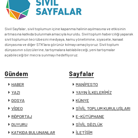
Sivil Sayfalar, sivil toplumun içine kapanma halinin aşılmasına ve etkisinin
artmasına katkıda bulunmak amacıyla kuruldu. Sivil toplum haberciliği yaparak
sivil toplumun tecrübesini medyaya, kamu yönetimine, siyasete, kanaat
dünyasına ve diğer STK’lara görünür kılmayı amaçlıyoruz. Sivil toplum
dünyasının sözcülerine, tartışmalara katılabileceği, yeni tartışmalar
açabileceği bir mecra sunmayı hedefliyoruz.
Gündem
Sayfalar
HABER
MANİFESTO
YAZI
YAYIN İLKELERİMİZ
DOSYA
KÜNYE
VİDEO
SİVİL TOPLUM KURULUŞLARI
RÖPORTAJ
E-KÜTÜPHANE
DUYURU
SİVİL SÖZLÜK
KATKIDA BULUNANLAR
İLETİŞİM