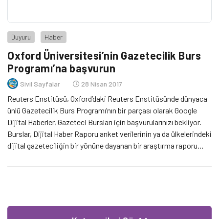
Duyuru
Haber
Oxford Üniversitesi’nin Gazetecilik Burs
Programı’na başvurun
Sivil Sayfalar
28 Nisan 2017
Reuters Enstitüsü, Oxford’daki Reuters Enstitüsünde dünyaca
ünlü Gazetecilik Burs Programı’nın bir parçası olarak Google
Dijital Haberler, Gazeteci Bursları için başvurularınızı bekliyor.
Burslar, Dijital Haber Raporu anket verilerinin ya da ülkelerindeki
dijital gazeteciliğin bir yönüne dayanan bir araştırma raporu
üretme fırsatı ile ilgilenen gazetecilere, genel olarak meslek ve
endüstriyel etkiler üzerine doğrudan odaklanarak hitap edecek.
Burs, […]