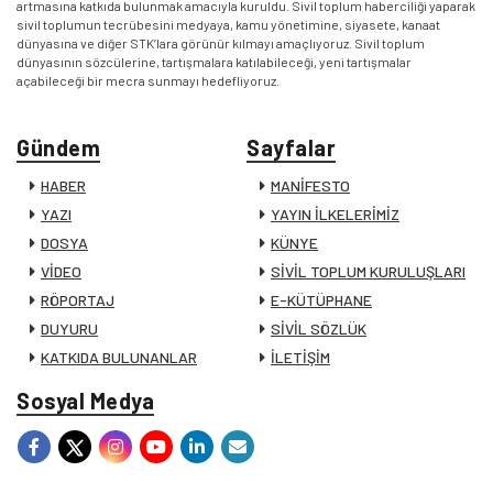
artmasına katkıda bulunmak amacıyla kuruldu. Sivil toplum haberciliği yaparak
sivil toplumun tecrübesini medyaya, kamu yönetimine, siyasete, kanaat
dünyasına ve diğer STK’lara görünür kılmayı amaçlıyoruz. Sivil toplum
dünyasının sözcülerine, tartışmalara katılabileceği, yeni tartışmalar
açabileceği bir mecra sunmayı hedefliyoruz.
Gündem
Sayfalar
HABER
MANİFESTO
YAZI
YAYIN İLKELERİMİZ
DOSYA
KÜNYE
VİDEO
SİVİL TOPLUM KURULUŞLARI
RÖPORTAJ
E-KÜTÜPHANE
DUYURU
SİVİL SÖZLÜK
KATKIDA BULUNANLAR
İLETİŞİM
Sosyal Medya