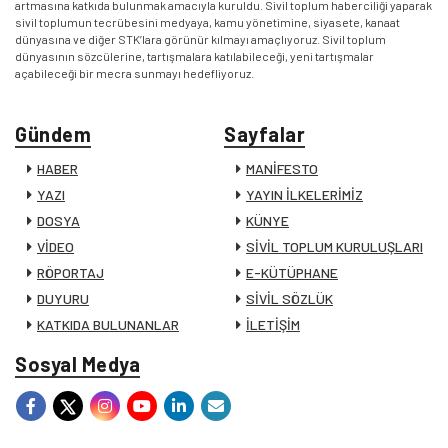
artmasına katkıda bulunmak amacıyla kuruldu. Sivil toplum haberciliği yaparak
sivil toplumun tecrübesini medyaya, kamu yönetimine, siyasete, kanaat
dünyasına ve diğer STK’lara görünür kılmayı amaçlıyoruz. Sivil toplum
dünyasının sözcülerine, tartışmalara katılabileceği, yeni tartışmalar
açabileceği bir mecra sunmayı hedefliyoruz.
Gündem
Sayfalar
HABER
MANİFESTO
YAZI
YAYIN İLKELERİMİZ
DOSYA
KÜNYE
VİDEO
SİVİL TOPLUM KURULUŞLARI
RÖPORTAJ
E-KÜTÜPHANE
DUYURU
SİVİL SÖZLÜK
KATKIDA BULUNANLAR
İLETİŞİM
Sosyal Medya