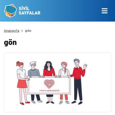
Anasayfa
gön
gön