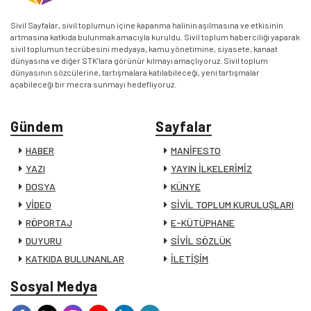
Sivil Sayfalar, sivil toplumun içine kapanma halinin aşılmasına ve etkisinin
artmasına katkıda bulunmak amacıyla kuruldu. Sivil toplum haberciliği yaparak
sivil toplumun tecrübesini medyaya, kamu yönetimine, siyasete, kanaat
dünyasına ve diğer STK’lara görünür kılmayı amaçlıyoruz. Sivil toplum
dünyasının sözcülerine, tartışmalara katılabileceği, yeni tartışmalar
açabileceği bir mecra sunmayı hedefliyoruz.
Gündem
Sayfalar
HABER
MANİFESTO
YAZI
YAYIN İLKELERİMİZ
DOSYA
KÜNYE
VİDEO
SİVİL TOPLUM KURULUŞLARI
RÖPORTAJ
E-KÜTÜPHANE
DUYURU
SİVİL SÖZLÜK
KATKIDA BULUNANLAR
İLETİŞİM
Sosyal Medya