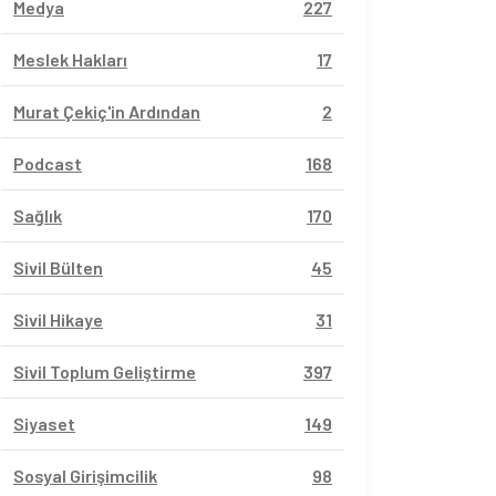
Medya
227
Meslek Hakları
17
Murat Çekiç'in Ardından
2
Podcast
168
Sağlık
170
Sivil Bülten
45
Sivil Hikaye
31
Sivil Toplum Geliştirme
397
Siyaset
149
Sosyal Girişimcilik
98