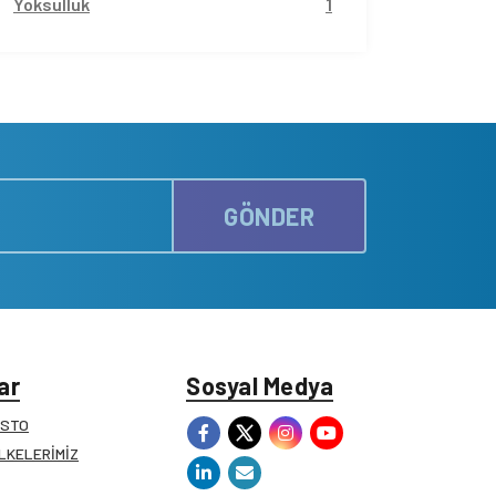
Yoksulluk
1
GÖNDER
ar
Sosyal Medya
ESTO
İLKELERİMİZ