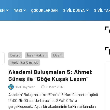
DEM
YAZI
ÇOCUKLARDAN
SİVİL DÜNYA
SİVİL TA
Duyuru
İnsan Hakları
LGBTİ
Toplumsal Cinsiyet
Akademi Buluşmaları 5: Ahmet
Güneş ile “Göğe Kuşak Lazım”
Sivil Sayfalar
16 Mart 2017
Akademi Buluşmaları’nın 5’incisi 18 Mart Cumartesi günü
13:00-15:00 saatleri arasında SPoD Ofis’te
gerçekleşecek. Ayda bir akademinin farklı alanlarından