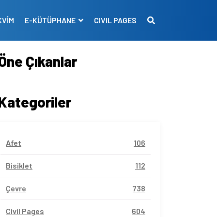
KVİM
E-KÜTÜPHANE
CIVIL PAGES
Öne Çıkanlar
Kategoriler
Afet
106
Bisiklet
112
Çevre
738
Civil Pages
604