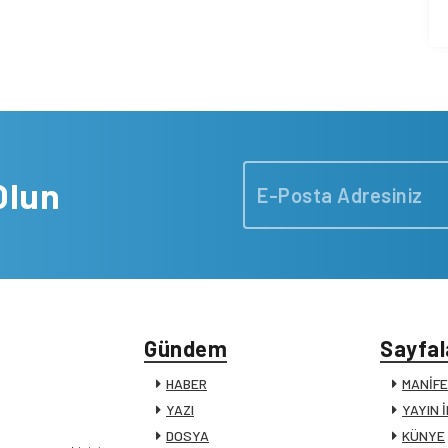
Olun
Gündem
Sayfal
HABER
MANİF
YAZI
YAYIN 
DOSYA
KÜNYE