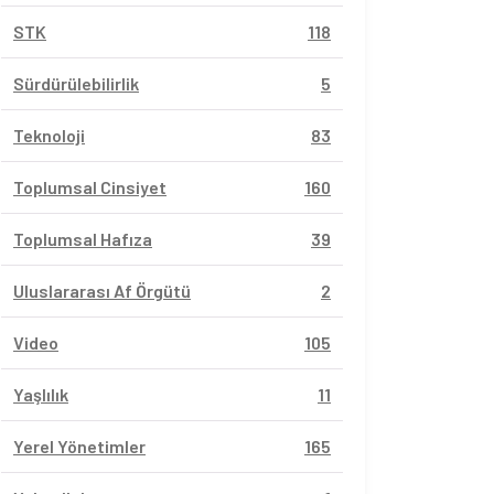
STK
118
Sürdürülebilirlik
5
Teknoloji
83
Toplumsal Cinsiyet
160
Toplumsal Hafıza
39
Uluslararası Af Örgütü
2
Video
105
Yaşlılık
11
Yerel Yönetimler
165