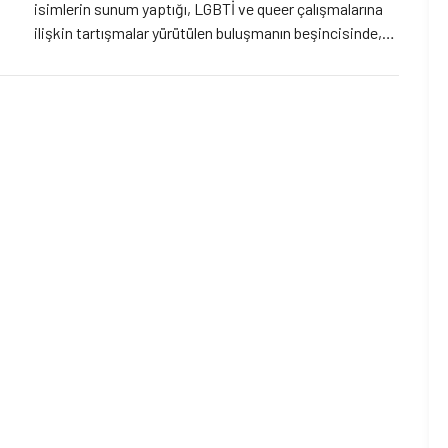
isimlerin sunum yaptığı, LGBTİ ve queer çalışmalarına
ilişkin tartışmalar yürütülen buluşmanın beşincisinde,
Sel Yayınları’ndan çıkan “Göğe Kuşak Lazım” kitabının
yazarı Ahmet Güneş kitabı ve çalışması hakkında
konuşacak. “Göğe Kuşak Lazım” hakkında: LGBTİ
hareketi, 80’lerin son çeyreğinde Türkiye […]