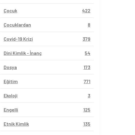
Çocuk
422
Çocuklardan
8
Covid-19 Krizi
379
Dini Kimlik - İnanç
54
Dosya
173
Eğitim
771
Ekoloji
3
Engelli
125
Etnik Kimlik
135