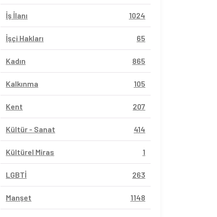
İş İlanı
1024
İşçi Hakları
65
Kadın
865
Kalkınma
105
Kent
207
Kültür - Sanat
414
Kültürel Miras
1
LGBTİ
263
Manşet
1148