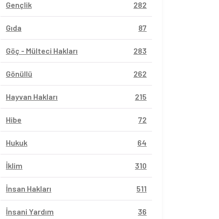
Gençlik
282
Gıda
87
Göç - Mülteci Hakları
283
Gönüllü
262
Hayvan Hakları
215
Hibe
72
Hukuk
64
İklim
310
İnsan Hakları
511
İnsani Yardım
36