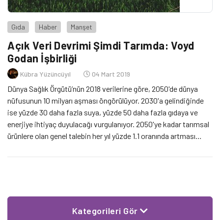
Gıda
Haber
Manşet
Açık Veri Devrimi Şimdi Tarımda: Voyd
Godan İşbirliği
Kübra Yüzüncüyıl
04 Mart 2019
Dünya Sağlık Örgütü’nün 2018 verilerine göre, 2050'de dünya
nüfusunun 10 milyarı aşması öngörülüyor. 2030'a gelindiğinde
ise yüzde 30 daha fazla suya, yüzde 50 daha fazla gıdaya ve
enerjiye ihtiyaç duyulacağı vurgulanıyor. 2050'ye kadar tarımsal
ürünlere olan genel talebin her yıl yüzde 1.1 oranında artması
bekleniyor. Tarımsal alanların ve doğal kaynakların hızla azaldığı,
iklim değişikliğinin yaşandığı bir dünyada tarımsal üretim
süreçlerinde yeni iletişim teknolojilerinin sağladığı imkânları
göz ardı etmemek gerek.
Kategorileri Gör