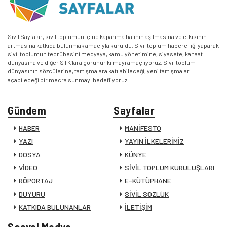
Sivil Sayfalar, sivil toplumun içine kapanma halinin aşılmasına ve etkisinin
artmasına katkıda bulunmak amacıyla kuruldu. Sivil toplum haberciliği yaparak
sivil toplumun tecrübesini medyaya, kamu yönetimine, siyasete, kanaat
dünyasına ve diğer STK’lara görünür kılmayı amaçlıyoruz. Sivil toplum
dünyasının sözcülerine, tartışmalara katılabileceği, yeni tartışmalar
açabileceği bir mecra sunmayı hedefliyoruz.
Gündem
Sayfalar
HABER
MANİFESTO
YAZI
YAYIN İLKELERİMİZ
DOSYA
KÜNYE
VİDEO
SİVİL TOPLUM KURULUŞLARI
RÖPORTAJ
E-KÜTÜPHANE
DUYURU
SİVİL SÖZLÜK
KATKIDA BULUNANLAR
İLETİŞİM