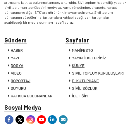
artmasına katkıda bulunmak amacıyla kuruldu. Sivil toplum haberciliği yaparak
sivil toplumun tecrübesini medyaya, kamu yönetimine, siyasete, kanaat
dünyasına ve diğer STK’lara görünür kılmayı amaçlıyoruz. Sivil toplum
dünyasının sözcülerine, tartışmalara katılabileceği, yeni tartışmalar
açabileceği bir mecra sunmayı hedefliyoruz.
Gündem
Sayfalar
HABER
MANİFESTO
YAZI
YAYIN İLKELERİMİZ
DOSYA
KÜNYE
VİDEO
SİVİL TOPLUM KURULUŞLARI
RÖPORTAJ
E-KÜTÜPHANE
DUYURU
SİVİL SÖZLÜK
KATKIDA BULUNANLAR
İLETİŞİM
Sosyal Medya