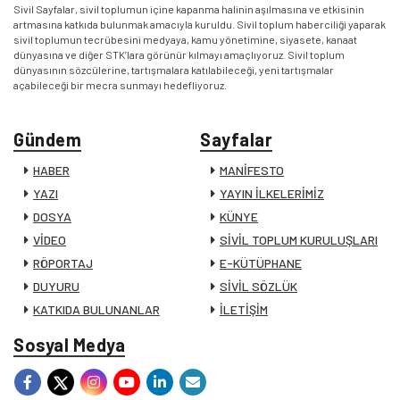
Sivil Sayfalar, sivil toplumun içine kapanma halinin aşılmasına ve etkisinin
artmasına katkıda bulunmak amacıyla kuruldu. Sivil toplum haberciliği yaparak
sivil toplumun tecrübesini medyaya, kamu yönetimine, siyasete, kanaat
dünyasına ve diğer STK’lara görünür kılmayı amaçlıyoruz. Sivil toplum
dünyasının sözcülerine, tartışmalara katılabileceği, yeni tartışmalar
açabileceği bir mecra sunmayı hedefliyoruz.
Gündem
Sayfalar
HABER
MANİFESTO
YAZI
YAYIN İLKELERİMİZ
DOSYA
KÜNYE
VİDEO
SİVİL TOPLUM KURULUŞLARI
RÖPORTAJ
E-KÜTÜPHANE
DUYURU
SİVİL SÖZLÜK
KATKIDA BULUNANLAR
İLETİŞİM
Sosyal Medya