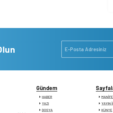
Olun
Gündem
Sayfal
HABER
MANİF
YAZI
YAYIN 
DOSYA
KÜNYE