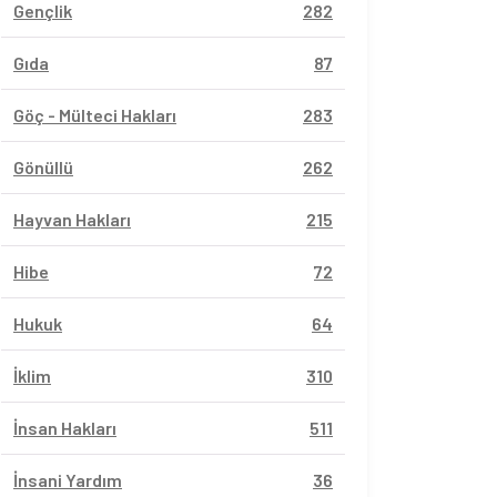
Gençlik
282
Gıda
87
Göç - Mülteci Hakları
283
Gönüllü
262
Hayvan Hakları
215
Hibe
72
Hukuk
64
İklim
310
İnsan Hakları
511
İnsani Yardım
36