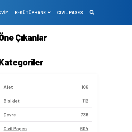
KVİM
E-KÜTÜPHANE
CIVIL PAGES
Öne Çıkanlar
Kategoriler
Afet
106
Bisiklet
112
Çevre
738
Civil Pages
604