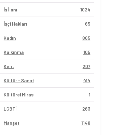
İş İlanı
1024
İşçi Hakları
65
Kadın
865
Kalkınma
105
Kent
207
Kültür - Sanat
414
Kültürel Miras
1
LGBTİ
263
Manşet
1148