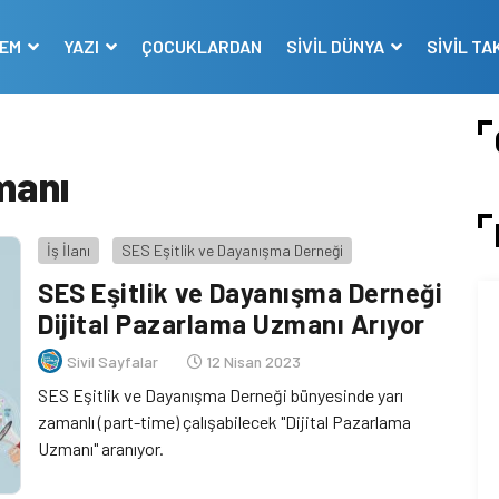
DEM
YAZI
ÇOCUKLARDAN
SİVİL DÜNYA
SİVİL TA
manı
İş İlanı
SES Eşitlik ve Dayanışma Derneği
SES Eşitlik ve Dayanışma Derneği
Dijital Pazarlama Uzmanı Arıyor
Sivil Sayfalar
12 Nisan 2023
SES Eşitlik ve Dayanışma Derneği bünyesinde yarı
zamanlı (part-time) çalışabilecek "Dijital Pazarlama
Uzmanı" aranıyor.