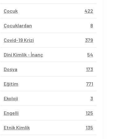
Çocuk
422
Çocuklardan
8
Covid-19 Krizi
379
Dini Kimlik - İnanç
54
Dosya
173
Eğitim
771
Ekoloji
3
Engelli
125
Etnik Kimlik
135