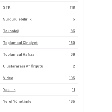
STK
118
Sürdürülebilirlik
5
Teknoloji
83
Toplumsal Cinsiyet
160
Toplumsal Hafıza
39
Uluslararası Af Örgütü
2
Video
105
Yaşlılık
11
Yerel Yönetimler
165