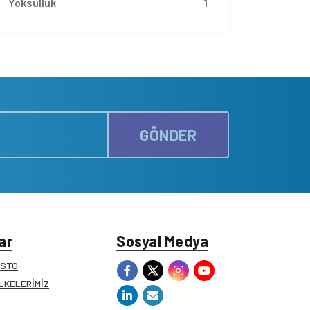
Yoksulluk
1
GÖNDER
ar
Sosyal Medya
ESTO
İLKELERİMİZ