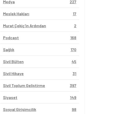
Medya
227
Meslek Hakları
17
Murat Çekiç'in Ardından
2
Podcast
168
Sağlık
170
Sivil Bülten
45
Sivil Hikaye
31
Sivil Toplum Geliştirme
397
Siyaset
149
Sosyal Girişimcilik
98