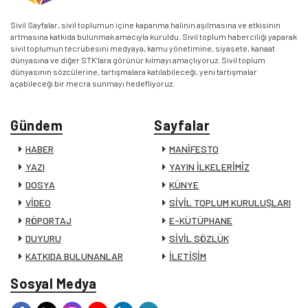
Sivil Sayfalar, sivil toplumun içine kapanma halinin aşılmasına ve etkisinin
artmasına katkıda bulunmak amacıyla kuruldu. Sivil toplum haberciliği yaparak
sivil toplumun tecrübesini medyaya, kamu yönetimine, siyasete, kanaat
dünyasına ve diğer STK’lara görünür kılmayı amaçlıyoruz. Sivil toplum
dünyasının sözcülerine, tartışmalara katılabileceği, yeni tartışmalar
açabileceği bir mecra sunmayı hedefliyoruz.
Gündem
Sayfalar
HABER
MANİFESTO
YAZI
YAYIN İLKELERİMİZ
DOSYA
KÜNYE
VİDEO
SİVİL TOPLUM KURULUŞLARI
RÖPORTAJ
E-KÜTÜPHANE
DUYURU
SİVİL SÖZLÜK
KATKIDA BULUNANLAR
İLETİŞİM
Sosyal Medya