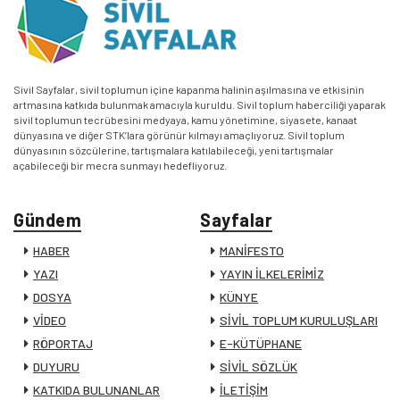
Sivil Sayfalar, sivil toplumun içine kapanma halinin aşılmasına ve etkisinin
artmasına katkıda bulunmak amacıyla kuruldu. Sivil toplum haberciliği yaparak
sivil toplumun tecrübesini medyaya, kamu yönetimine, siyasete, kanaat
dünyasına ve diğer STK’lara görünür kılmayı amaçlıyoruz. Sivil toplum
dünyasının sözcülerine, tartışmalara katılabileceği, yeni tartışmalar
açabileceği bir mecra sunmayı hedefliyoruz.
Gündem
Sayfalar
HABER
MANİFESTO
YAZI
YAYIN İLKELERİMİZ
DOSYA
KÜNYE
VİDEO
SİVİL TOPLUM KURULUŞLARI
RÖPORTAJ
E-KÜTÜPHANE
DUYURU
SİVİL SÖZLÜK
KATKIDA BULUNANLAR
İLETİŞİM