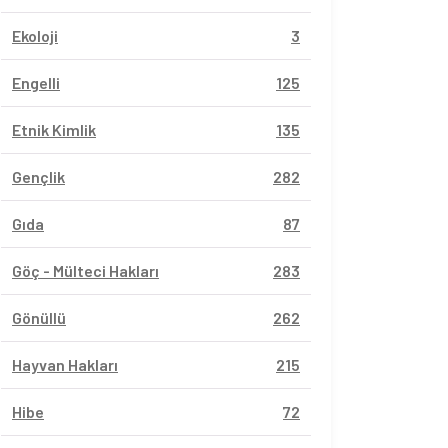
Ekoloji
3
Engelli
125
Etnik Kimlik
135
Gençlik
282
Gıda
87
Göç - Mülteci Hakları
283
Gönüllü
262
Hayvan Hakları
215
Hibe
72