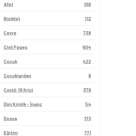
Afet
106
Bisiklet
112
Çevre
738
Civil Pages
604
Çocuk
422
Çocuklardan
8
Covid-19 Krizi
379
Dini Kimlik - İnanç
54
Dosya
173
Eğitim
771