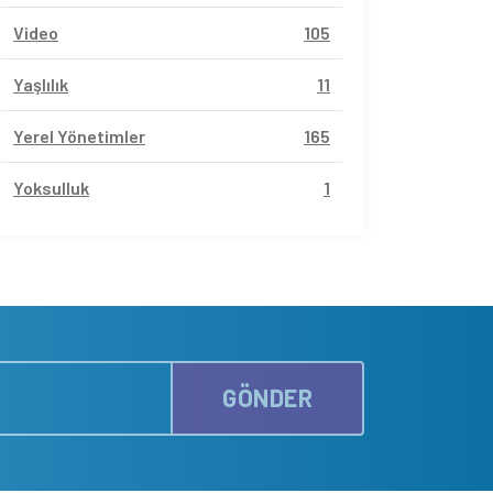
Video
105
Yaşlılık
11
Yerel Yönetimler
165
Yoksulluk
1
GÖNDER