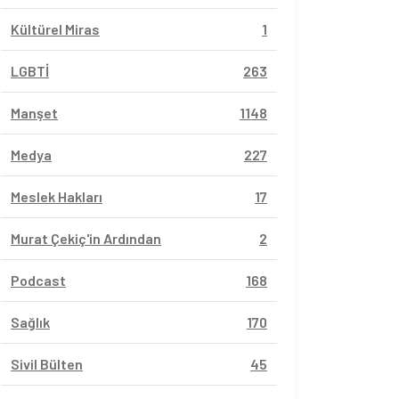
Kültürel Miras
1
LGBTİ
263
Manşet
1148
Medya
227
Meslek Hakları
17
Murat Çekiç'in Ardından
2
Podcast
168
Sağlık
170
Sivil Bülten
45