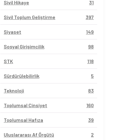
Sivil Hikaye
31
Sivil Toplum Geliştirme
397
Siyaset
149
Sosyal Girişimcilik
98
STK
118
Sürdürülebilirlik
5
Teknoloji
83
Toplumsal Cinsiyet
160
Toplumsal Hafıza
39
Uluslararası Af Örgütü
2