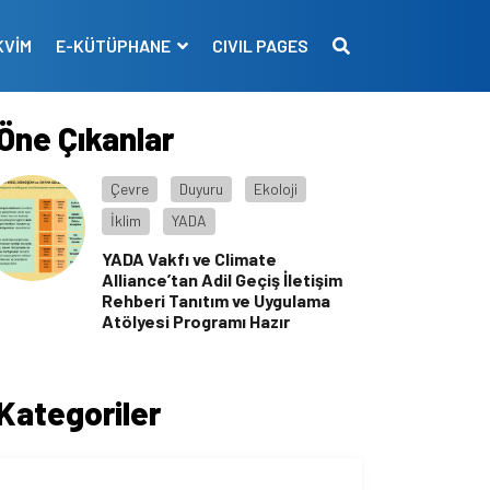
KVİM
E-KÜTÜPHANE
CIVIL PAGES
Öne Çıkanlar
Çevre
Duyuru
Ekoloji
İklim
YADA
YADA Vakfı ve Climate
Alliance’tan Adil Geçiş İletişim
Rehberi Tanıtım ve Uygulama
Atölyesi Programı Hazır
Kategoriler