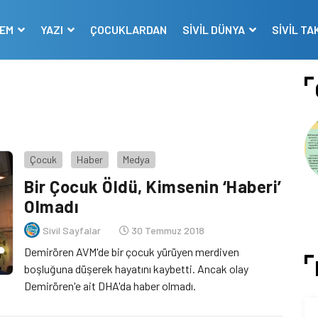
DEM
YAZI
ÇOCUKLARDAN
SİVİL DÜNYA
SİVİL TA
Çocuk
Haber
Medya
Bir Çocuk Öldü, Kimsenin ‘Haberi’
Olmadı
Sivil Sayfalar
30 Temmuz 2018
Demirören AVM'de bir çocuk yürüyen merdiven
boşluğuna düşerek hayatını kaybetti. Ancak olay
Demirören'e ait DHA'da haber olmadı.