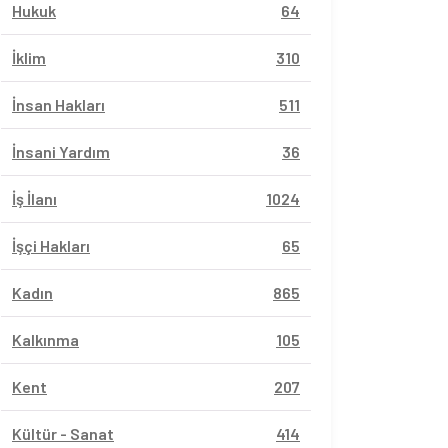
Hukuk
64
İklim
310
İnsan Hakları
511
İnsani Yardım
36
İş İlanı
1024
İşçi Hakları
65
Kadın
865
Kalkınma
105
Kent
207
Kültür - Sanat
414