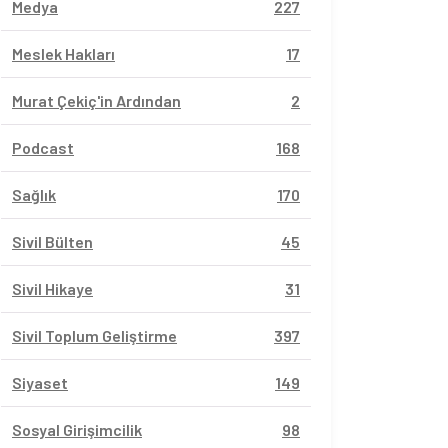
Medya
227
Meslek Hakları
17
Murat Çekiç'in Ardından
2
Podcast
168
Sağlık
170
Sivil Bülten
45
Sivil Hikaye
31
Sivil Toplum Geliştirme
397
Siyaset
149
Sosyal Girişimcilik
98