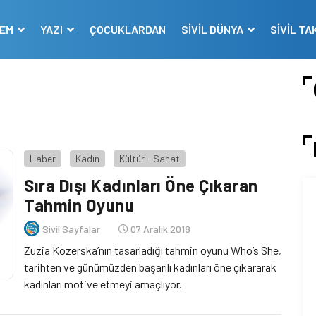
DEM
YAZI
ÇOCUKLARDAN
SİVİL DÜNYA
SİVİL TA
Haber
Kadın
Kültür - Sanat
Sıra Dışı Kadınları Öne Çıkaran
Tahmin Oyunu
Sivil Sayfalar
07 Aralık 2018
Zuzia Kozerska’nın tasarladığı tahmin oyunu Who’s She,
tarihten ve günümüzden başarılı kadınları öne çıkararak
kadınları motive etmeyi amaçlıyor.