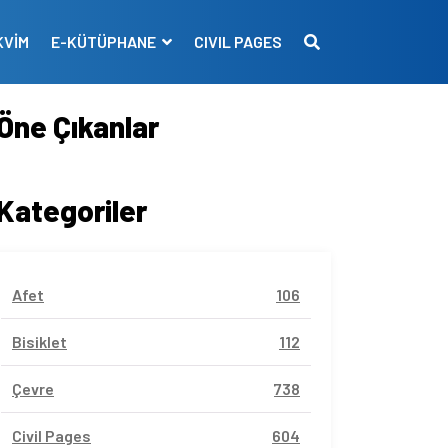
KVİM
E-KÜTÜPHANE
CIVIL PAGES
Öne Çıkanlar
Kategoriler
Afet
106
Bisiklet
112
Çevre
738
Civil Pages
604