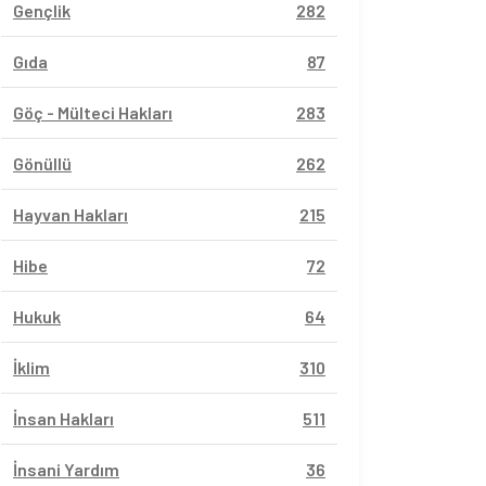
Gençlik
282
Gıda
87
Göç - Mülteci Hakları
283
Gönüllü
262
Hayvan Hakları
215
Hibe
72
Hukuk
64
İklim
310
İnsan Hakları
511
İnsani Yardım
36