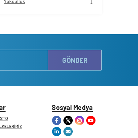
Yoksulluk
1
GÖNDER
ar
Sosyal Medya
ESTO
İLKELERİMİZ