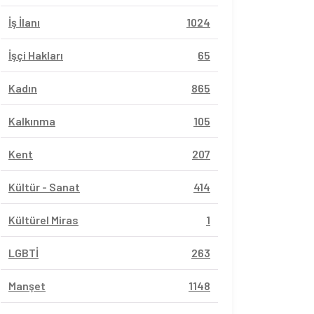
İş İlanı
1024
İşçi Hakları
65
Kadın
865
Kalkınma
105
Kent
207
Kültür - Sanat
414
Kültürel Miras
1
LGBTİ
263
Manşet
1148