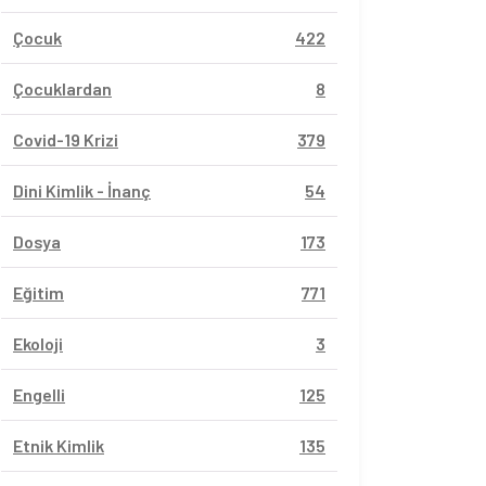
Çocuk
422
Çocuklardan
8
Covid-19 Krizi
379
Dini Kimlik - İnanç
54
Dosya
173
Eğitim
771
Ekoloji
3
Engelli
125
Etnik Kimlik
135