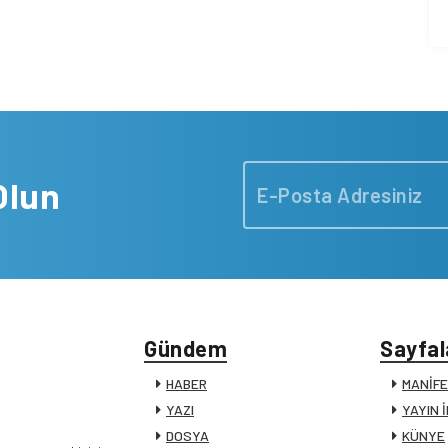
Olun
Gündem
Sayfal
HABER
MANİF
YAZI
YAYIN 
DOSYA
KÜNYE