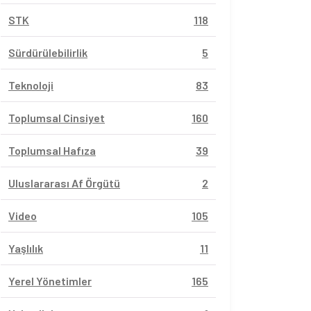
STK
118
Sürdürülebilirlik
5
Teknoloji
83
Toplumsal Cinsiyet
160
Toplumsal Hafıza
39
Uluslararası Af Örgütü
2
Video
105
Yaşlılık
11
Yerel Yönetimler
165