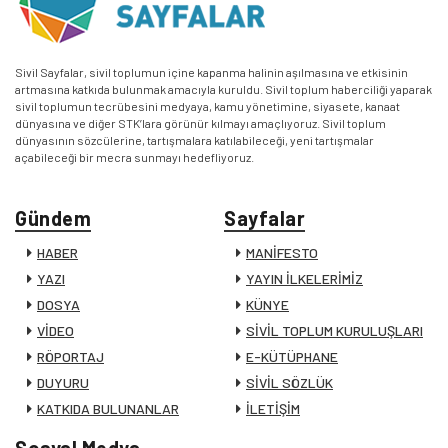
Sivil Sayfalar, sivil toplumun içine kapanma halinin aşılmasına ve etkisinin
artmasına katkıda bulunmak amacıyla kuruldu. Sivil toplum haberciliği yaparak
sivil toplumun tecrübesini medyaya, kamu yönetimine, siyasete, kanaat
dünyasına ve diğer STK’lara görünür kılmayı amaçlıyoruz. Sivil toplum
dünyasının sözcülerine, tartışmalara katılabileceği, yeni tartışmalar
açabileceği bir mecra sunmayı hedefliyoruz.
Gündem
Sayfalar
HABER
MANİFESTO
YAZI
YAYIN İLKELERİMİZ
DOSYA
KÜNYE
VİDEO
SİVİL TOPLUM KURULUŞLARI
RÖPORTAJ
E-KÜTÜPHANE
DUYURU
SİVİL SÖZLÜK
KATKIDA BULUNANLAR
İLETİŞİM