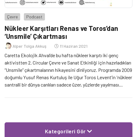
Çevre
Podcast
Nükleer Karşıtları Renas ve Toros’dan
‘Unsmile’ Çıkartması
Alper Tolga Akkuş
11 Haziran 2021
Caretta Ekolojik Ahval’de bu hafta nükleer karşıtı iki genç
aktivistten 2. Circular Çevre ve Sanat Etkinliği için hazırladıkları
“Unsmile” çıkartmalarının hikayesini dinliyoruz. Programda 2009
doğumlu Yusuf Renas Kurtuluş ile Uğur Toros Levent’in 'nükleer
santralli bir dünya canlıları sadece üzer, yüzlerde yayılması
beklenen gülümsemeyi tam tersine çevirir' fikrinden hareketle
tasarladıkları “Unsmile” projesi üzerinden nükleer karşıtı
aktivizm konusunu masaya yatırdık.
Kategorileri Gör