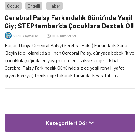
Çocuk
Engelli
Haber
Cerebral Palsy Farkındalık Günü’nde Yeşil
Giy; STEPtember’da Çocuklara Destek Ol!
Sivil Sayfalar
06 Ekim 2020
Bugün Dünya Cerebral Palsy (Serebral Palsi) Farkındalık Günü!
‘Beyin felci’ olarak da bilinen Cerebral Palsy, dünyada bebeklik ve
çocukluk çağında en yaygın görülen fiziksel engellilik hali.
Cerebral Palsy Farkındalık Günü’nde siz de yeşil renk kıyafet
giyerek ve yeşil renk obje takarak farkındalık yaratabilir;
STEPtember’a kayıt olarak hem bireysel hem kurumsal olarak
Cerebral Palsyli çocuklara destek olabilirsiniz.
Kategorileri Gör