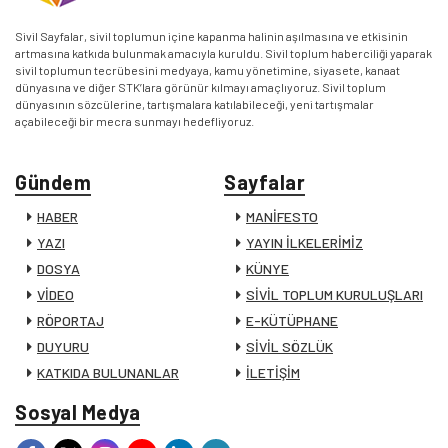
Sivil Sayfalar, sivil toplumun içine kapanma halinin aşılmasına ve etkisinin
artmasına katkıda bulunmak amacıyla kuruldu. Sivil toplum haberciliği yaparak
sivil toplumun tecrübesini medyaya, kamu yönetimine, siyasete, kanaat
dünyasına ve diğer STK’lara görünür kılmayı amaçlıyoruz. Sivil toplum
dünyasının sözcülerine, tartışmalara katılabileceği, yeni tartışmalar
açabileceği bir mecra sunmayı hedefliyoruz.
Gündem
Sayfalar
HABER
MANİFESTO
YAZI
YAYIN İLKELERİMİZ
DOSYA
KÜNYE
VİDEO
SİVİL TOPLUM KURULUŞLARI
RÖPORTAJ
E-KÜTÜPHANE
DUYURU
SİVİL SÖZLÜK
KATKIDA BULUNANLAR
İLETİŞİM
Sosyal Medya