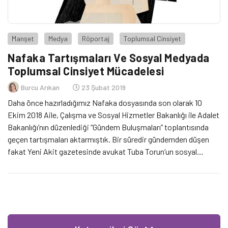
Manşet
Medya
Röportaj
Toplumsal Cinsiyet
Nafaka Tartışmaları Ve Sosyal Medyada
Toplumsal Cinsiyet Mücadelesi
Burcu Arıkan
23 Şubat 2019
Daha önce hazırladığımız Nafaka dosyasında son olarak 10
Ekim 2018 Aile, Çalışma ve Sosyal Hizmetler Bakanlığı ile Adalet
Bakanlığı’nın düzenlediği “Gündem Buluşmaları” toplantısında
geçen tartışmaları aktarmıştık. Bir süredir gündemden düşen
fakat Yeni Akit gazetesinde avukat Tuba Torun’un sosyal
medya paylaşımları üzerinden tekrar tartışmaya açılan bu
konuyu Tuba Torun’la bir kere daha değerlendirdik.