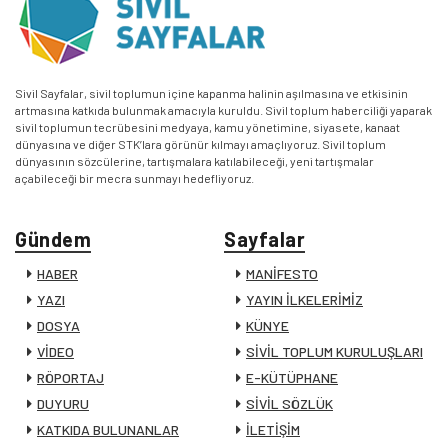
Sivil Sayfalar, sivil toplumun içine kapanma halinin aşılmasına ve etkisinin
artmasına katkıda bulunmak amacıyla kuruldu. Sivil toplum haberciliği yaparak
sivil toplumun tecrübesini medyaya, kamu yönetimine, siyasete, kanaat
dünyasına ve diğer STK’lara görünür kılmayı amaçlıyoruz. Sivil toplum
dünyasının sözcülerine, tartışmalara katılabileceği, yeni tartışmalar
açabileceği bir mecra sunmayı hedefliyoruz.
Gündem
Sayfalar
HABER
MANİFESTO
YAZI
YAYIN İLKELERİMİZ
DOSYA
KÜNYE
VİDEO
SİVİL TOPLUM KURULUŞLARI
RÖPORTAJ
E-KÜTÜPHANE
DUYURU
SİVİL SÖZLÜK
KATKIDA BULUNANLAR
İLETİŞİM