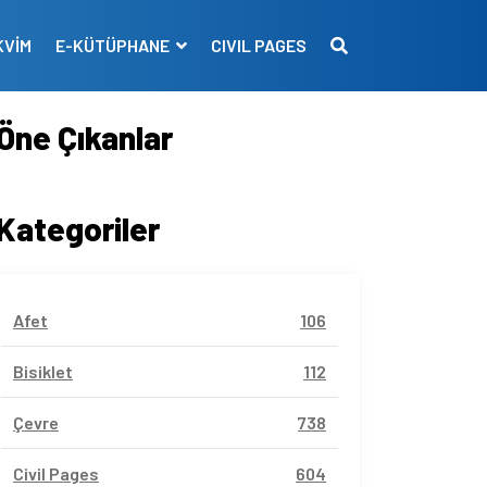
KVİM
E-KÜTÜPHANE
CIVIL PAGES
Öne Çıkanlar
Kategoriler
Afet
106
Bisiklet
112
Çevre
738
Civil Pages
604