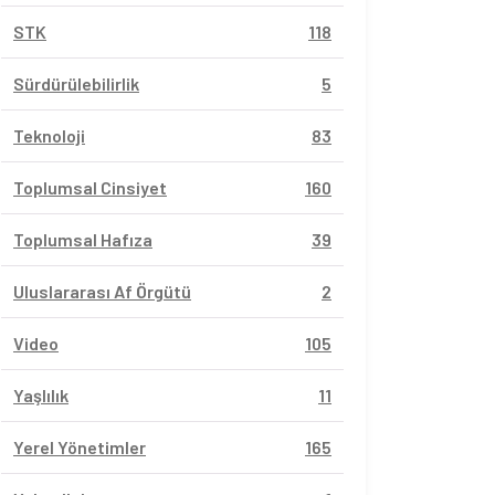
STK
118
Sürdürülebilirlik
5
Teknoloji
83
Toplumsal Cinsiyet
160
Toplumsal Hafıza
39
Uluslararası Af Örgütü
2
Video
105
Yaşlılık
11
Yerel Yönetimler
165