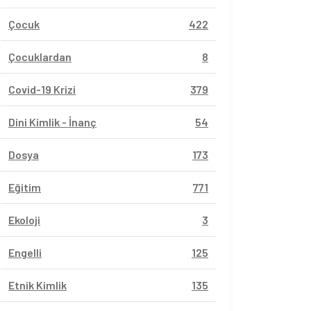
Çocuk
422
Çocuklardan
8
Covid-19 Krizi
379
Dini Kimlik - İnanç
54
Dosya
173
Eğitim
771
Ekoloji
3
Engelli
125
Etnik Kimlik
135