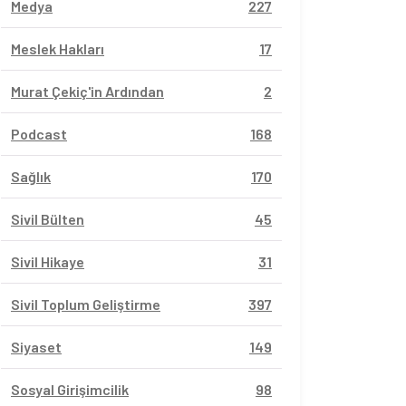
Medya
227
Meslek Hakları
17
Murat Çekiç'in Ardından
2
Podcast
168
Sağlık
170
Sivil Bülten
45
Sivil Hikaye
31
Sivil Toplum Geliştirme
397
Siyaset
149
Sosyal Girişimcilik
98