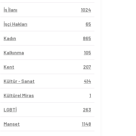
İş İlanı
1024
İşçi Hakları
65
Kadın
865
Kalkınma
105
Kent
207
Kültür - Sanat
414
Kültürel Miras
1
LGBTİ
263
Manşet
1148