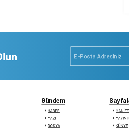
Olun
Gündem
Sayfal
HABER
MANİF
YAZI
YAYIN 
DOSYA
KÜNYE