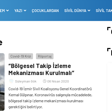
DEM
YAZI
ÇOCUKLARDAN
SİVİL DÜNYA
SİVİL TA
e
Covid-19 Krizi
Röportaj
“Bölgesel Takip İzleme
Mekanizması Kurulmalı”
Süleyman Gök
06 Nisan 2020
Covid-19 İzmir Sivil Koalisyonu Genel Koordinatörü
Kemal Gülpınar, Koronavirüs salgınıyla mücadelede,
bölgesel takip izleme mekanizması kurulması
gerektiğini belirtiyor.