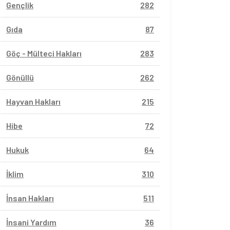
Gençlik
282
Gıda
87
Göç - Mülteci Hakları
283
Gönüllü
262
Hayvan Hakları
215
Hibe
72
Hukuk
64
İklim
310
İnsan Hakları
511
İnsani Yardım
36