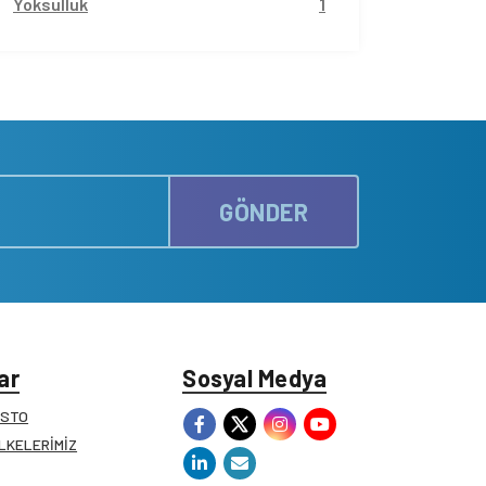
Yoksulluk
1
GÖNDER
ar
Sosyal Medya
ESTO
İLKELERİMİZ