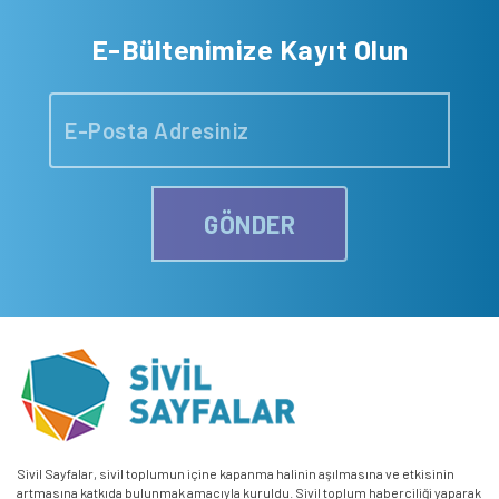
E-Bültenimize Kayıt Olun
GÖNDER
Sivil Sayfalar, sivil toplumun içine kapanma halinin aşılmasına ve etkisinin
artmasına katkıda bulunmak amacıyla kuruldu. Sivil toplum haberciliği yaparak