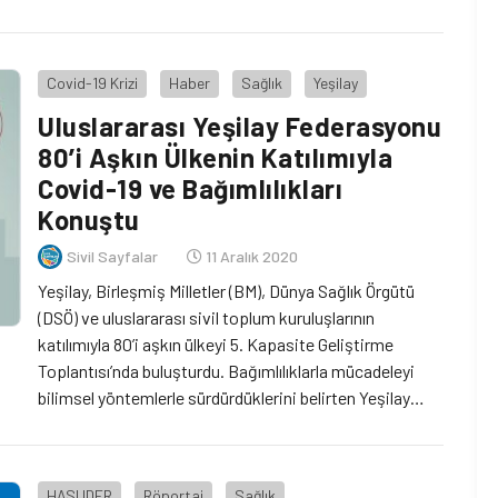
Covid-19 Krizi
Haber
Sağlık
Yeşilay
Uluslararası Yeşilay Federasyonu
80’i Aşkın Ülkenin Katılımıyla
Covid-19 ve Bağımlılıkları
Konuştu
Sivil Sayfalar
11 Aralık 2020
Yeşilay, Birleşmiş Milletler (BM), Dünya Sağlık Örgütü
(DSÖ) ve uluslararası sivil toplum kuruluşlarının
katılımıyla 80’i aşkın ülkeyi 5. Kapasite Geliştirme
Toplantısı’nda buluşturdu. Bağımlılıklarla mücadeleyi
bilimsel yöntemlerle sürdürdüklerini belirten Yeşilay
Genel Başkanı Prof. Dr. Mücahit Öztürk, “Covid-19
pandemisi nedeniyle bağımlılıkların daha da önemli bir
gündem maddesi haline geldiği bu dönemde
HASUDER
Röportaj
Sağlık