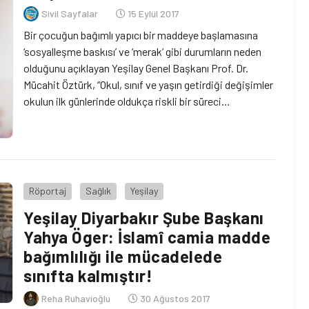
Sivil Sayfalar
15 Eylül 2017
Bir çocuğun bağımlı yapıcı bir maddeye başlamasına
‘sosyalleşme baskısı’ ve ‘merak’ gibi durumların neden
olduğunu açıklayan Yeşilay Genel Başkanı Prof. Dr.
Mücahit Öztürk, “Okul, sınıf ve yaşın getirdiği değişimler
okulun ilk günlerinde oldukça riskli bir süreci
beraberinde getiriyor. Bu gibi zamanlarda sosyalleşme
baskısı ve merak en çok tetiklenen unsurlardır.
Ebeveynler onların bu riskli dönemi güvenli […]
Röportaj
Sağlık
Yeşilay
Yeşilay Diyarbakır Şube Başkanı
Yahya Öger: İslamî camia madde
bağımlılığı ile mücadelede
sınıfta kalmıştır!
Reha Ruhavioğlu
30 Ağustos 2017