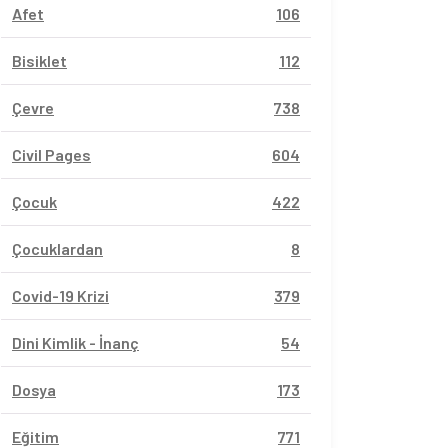
Afet
106
Bisiklet
112
Çevre
738
Civil Pages
604
Çocuk
422
Çocuklardan
8
Covid-19 Krizi
379
Dini Kimlik - İnanç
54
Dosya
173
Eğitim
771