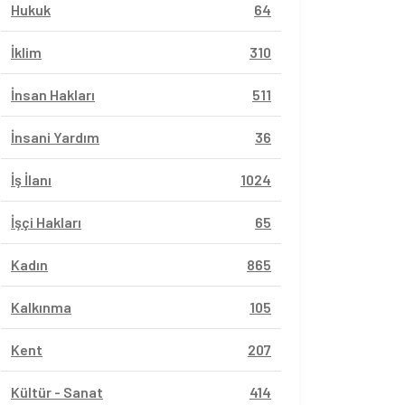
Hukuk
64
İklim
310
İnsan Hakları
511
İnsani Yardım
36
İş İlanı
1024
İşçi Hakları
65
Kadın
865
Kalkınma
105
Kent
207
Kültür - Sanat
414