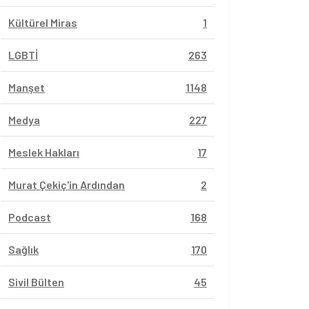
Kültürel Miras
1
LGBTİ
263
Manşet
1148
Medya
227
Meslek Hakları
17
Murat Çekiç'in Ardından
2
Podcast
168
Sağlık
170
Sivil Bülten
45