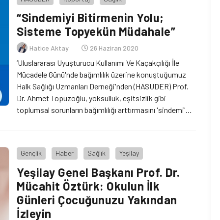
deneyimlerimizi tüm dünyayla paylaşıyoruz” dedi.
“Sindemiyi Bitirmenin Yolu;
Sisteme Topyekün Müdahale”
Hatice Aktay
26 Haziran 2020
‘Uluslararası Uyuşturucu Kullanımı Ve Kaçakçılığı İle
Mücadele Günü'nde bağımlılık üzerine konuştuğumuz
Halk Sağlığı Uzmanları Derneği'nden (HASUDER) Prof.
Dr. Ahmet Topuzoğlu, yoksulluk, eşitsizlik gibi
toplumsal sorunların bağımlılığı arttırmasını 'sindemi'
kavramıyla açıklandığını belirterek, "Sindemiyi
bitirmenin yolu sisteme topyekün bir müdahale ile
mümkün olur" dedi.
Gençlik
Haber
Sağlık
Yeşilay
Yeşilay Genel Başkanı Prof. Dr.
Mücahit Öztürk: Okulun İlk
Günleri Çocuğunuzu Yakından
İzleyin