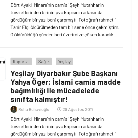
Dört Ayaklı Minare’nin camisi Şeyh Mutahhar’ın
tuvaletlerinden birinin pvc kapısının arkasında
gördüğüm bir yazı beni çarpmıştı. Fotoğrafı rahmetli
Tahir Elçi öldürülmeden tam bir sene önce çekmiştim.
O öldürüldüğü günden beri üzerimize çöken karanlık
yüzünden artık gidip göremediğimiz o yazı, o günden
beri aklımdan hiç çıkmadı. Şöyle yakarıyordu: Bana dua
edin, bu maddeyi bırakayım! Genç bir […]
Röportaj
Sağlık
Yeşilay
Yeşilay Diyarbakır Şube Başkanı
Yahya Öger: İslamî camia madde
bağımlılığı ile mücadelede
sınıfta kalmıştır!
Reha Ruhavioğlu
29 Ağustos 2017
Dört Ayaklı Minare’nin camisi Şeyh Mutahhar’ın
tuvaletlerinden birinin pvc kapısının arkasında
gördüğüm bir yazı beni çarpmıştı. Fotoğrafı rahmetli