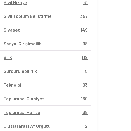
Sivil Hikaye
31
Sivil Toplum Geliştirme
397
Siyaset
149
Sosyal Girişimcilik
98
STK
118
Sürdürülebilirlik
5
Teknoloji
83
Toplumsal Cinsiyet
160
Toplumsal Hafıza
39
Uluslararası Af Örgütü
2