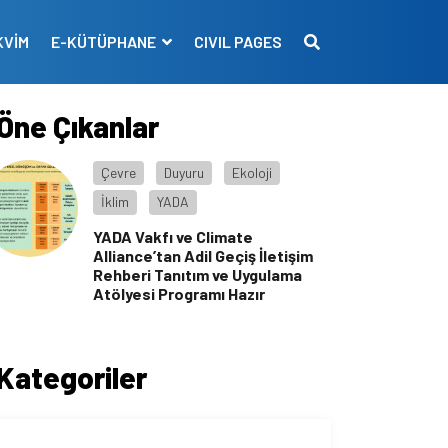
KVİM
E-KÜTÜPHANE
CIVIL PAGES
Öne Çıkanlar
Çevre
Duyuru
Ekoloji
İklim
YADA
YADA Vakfı ve Climate
Alliance’tan Adil Geçiş İletişim
Rehberi Tanıtım ve Uygulama
Atölyesi Programı Hazır
Kategoriler