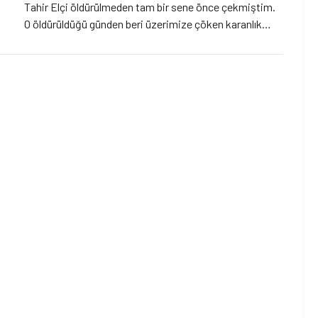
Tahir Elçi öldürülmeden tam bir sene önce çekmiştim.
O öldürüldüğü günden beri üzerimize çöken karanlık
yüzünden artık gidip göremediğimiz o yazı, o günden
beri aklımdan hiç çıkmadı. Şöyle yakarıyordu: Bana dua
edin, bu maddeyi bırakayım! Genç bir […]