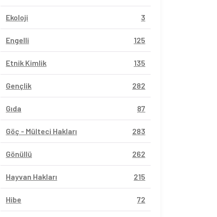
Ekoloji
3
Engelli
125
Etnik Kimlik
135
Gençlik
282
Gıda
87
Göç - Mülteci Hakları
283
Gönüllü
262
Hayvan Hakları
215
Hibe
72