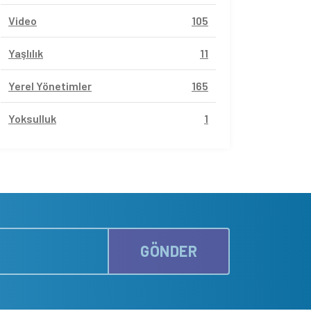
Video
105
Yaşlılık
11
Yerel Yönetimler
165
Yoksulluk
1
GÖNDER