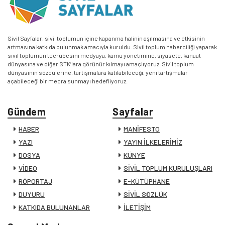
Sivil Sayfalar, sivil toplumun içine kapanma halinin aşılmasına ve etkisinin
artmasına katkıda bulunmak amacıyla kuruldu. Sivil toplum haberciliği yaparak
sivil toplumun tecrübesini medyaya, kamu yönetimine, siyasete, kanaat
dünyasına ve diğer STK’lara görünür kılmayı amaçlıyoruz. Sivil toplum
dünyasının sözcülerine, tartışmalara katılabileceği, yeni tartışmalar
açabileceği bir mecra sunmayı hedefliyoruz.
Gündem
Sayfalar
HABER
MANİFESTO
YAZI
YAYIN İLKELERİMİZ
DOSYA
KÜNYE
VİDEO
SİVİL TOPLUM KURULUŞLARI
RÖPORTAJ
E-KÜTÜPHANE
DUYURU
SİVİL SÖZLÜK
KATKIDA BULUNANLAR
İLETİŞİM