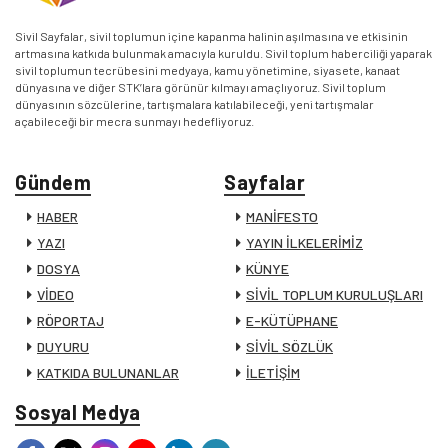
Sivil Sayfalar, sivil toplumun içine kapanma halinin aşılmasına ve etkisinin
artmasına katkıda bulunmak amacıyla kuruldu. Sivil toplum haberciliği yaparak
sivil toplumun tecrübesini medyaya, kamu yönetimine, siyasete, kanaat
dünyasına ve diğer STK’lara görünür kılmayı amaçlıyoruz. Sivil toplum
dünyasının sözcülerine, tartışmalara katılabileceği, yeni tartışmalar
açabileceği bir mecra sunmayı hedefliyoruz.
Gündem
Sayfalar
HABER
MANİFESTO
YAZI
YAYIN İLKELERİMİZ
DOSYA
KÜNYE
VİDEO
SİVİL TOPLUM KURULUŞLARI
RÖPORTAJ
E-KÜTÜPHANE
DUYURU
SİVİL SÖZLÜK
KATKIDA BULUNANLAR
İLETİŞİM
Sosyal Medya