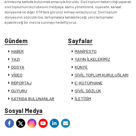
artmasına katkıda bulunmak amacıyla kuruldu. Sivil toplum haberciliği yaparak
sivil toplumun tecrübesini medyaya, kamu yönetimine, siyasete, kanaat
dünyasına ve diğer STK’lara görünür kılmayı amaçlıyoruz. Sivil toplum
dünyasının sözcülerine, tartışmalara katılabileceği, yeni tartışmalar
açabileceği bir mecra sunmayı hedefliyoruz.
Gündem
Sayfalar
HABER
MANİFESTO
YAZI
YAYIN İLKELERİMİZ
DOSYA
KÜNYE
VİDEO
SİVİL TOPLUM KURULUŞLARI
RÖPORTAJ
E-KÜTÜPHANE
DUYURU
SİVİL SÖZLÜK
KATKIDA BULUNANLAR
İLETİŞİM
Sosyal Medya