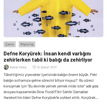
Çevre
Röportaj
Defne Koryürek: İnsan kendi varlığını
zehirlerken tabii ki balığı da zehirliyor
Bahar Kılınç
12 Şubat 2017
Tükettiğimiz yiyecekler içerisinde balığın önemi büyük. Peki
balığın soframıza gelme sürecini biliyor muyuz? Bu süreci
konuşmak için “Bu devirde yemek yemek mide ister” adlı gıda
dosyası kapsamında Slow Food/Fikir Sahibi Damaklar
Hareketi’nin lideri Defne Koryürek’le sohbet ettik. Koryürek
balıkçılığın insanlık tarihindeki yerine de dikkat çekti.