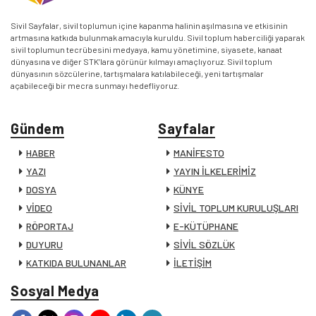
Sivil Sayfalar, sivil toplumun içine kapanma halinin aşılmasına ve etkisinin
artmasına katkıda bulunmak amacıyla kuruldu. Sivil toplum haberciliği yaparak
sivil toplumun tecrübesini medyaya, kamu yönetimine, siyasete, kanaat
dünyasına ve diğer STK’lara görünür kılmayı amaçlıyoruz. Sivil toplum
dünyasının sözcülerine, tartışmalara katılabileceği, yeni tartışmalar
açabileceği bir mecra sunmayı hedefliyoruz.
Gündem
Sayfalar
HABER
MANİFESTO
YAZI
YAYIN İLKELERİMİZ
DOSYA
KÜNYE
VİDEO
SİVİL TOPLUM KURULUŞLARI
RÖPORTAJ
E-KÜTÜPHANE
DUYURU
SİVİL SÖZLÜK
KATKIDA BULUNANLAR
İLETİŞİM
Sosyal Medya