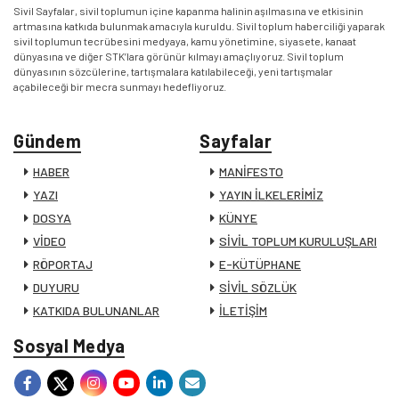
Sivil Sayfalar, sivil toplumun içine kapanma halinin aşılmasına ve etkisinin
artmasına katkıda bulunmak amacıyla kuruldu. Sivil toplum haberciliği yaparak
sivil toplumun tecrübesini medyaya, kamu yönetimine, siyasete, kanaat
dünyasına ve diğer STK’lara görünür kılmayı amaçlıyoruz. Sivil toplum
dünyasının sözcülerine, tartışmalara katılabileceği, yeni tartışmalar
açabileceği bir mecra sunmayı hedefliyoruz.
Gündem
Sayfalar
HABER
MANİFESTO
YAZI
YAYIN İLKELERİMİZ
DOSYA
KÜNYE
VİDEO
SİVİL TOPLUM KURULUŞLARI
RÖPORTAJ
E-KÜTÜPHANE
DUYURU
SİVİL SÖZLÜK
KATKIDA BULUNANLAR
İLETİŞİM
Sosyal Medya