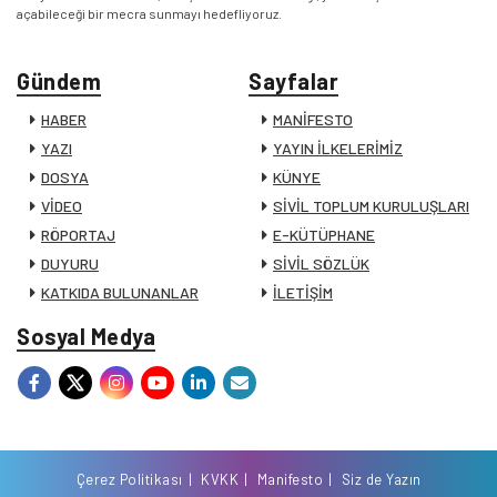
açabileceği bir mecra sunmayı hedefliyoruz.
Gündem
Sayfalar
HABER
MANİFESTO
YAZI
YAYIN İLKELERİMİZ
DOSYA
KÜNYE
VİDEO
SİVİL TOPLUM KURULUŞLARI
RÖPORTAJ
E-KÜTÜPHANE
DUYURU
SİVİL SÖZLÜK
KATKIDA BULUNANLAR
İLETİŞİM
Sosyal Medya
Çerez Politikası
KVKK
Manifesto
Siz de Yazın