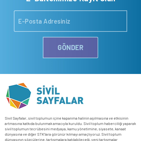
GÖNDER
Sivil Sayfalar, sivil toplumun içine kapanma halinin aşılmasına ve etkisinin
artmasına katkıda bulunmak amacıyla kuruldu. Sivil toplum haberciliği yaparak
sivil toplumun tecrübesini medyaya, kamu yönetimine, siyasete, kanaat
dünyasına ve diğer STK’lara görünür kılmayı amaçlıyoruz. Sivil toplum
dünyasının sözcülerine, tartışmalara katılabileceği, yeni tartışmalar