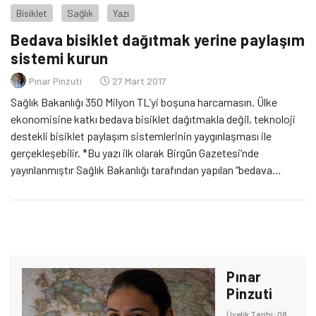
Bisiklet
Sağlık
Yazı
Bedava bisiklet dağıtmak yerine paylaşım
sistemi kurun
Pınar Pinzuti
27 Mart 2017
Sağlık Bakanlığı 350 Milyon TL’yi boşuna harcamasın. Ülke
ekonomisine katkı bedava bisiklet dağıtmakla değil, teknoloji
destekli bisiklet paylaşım sistemlerinin yaygınlaşması ile
gerçekleşebilir. *Bu yazı ilk olarak Birgün Gazetesi‘nde
yayınlanmıştır Sağlık Bakanlığı tarafından yapılan “bedava
bisiklet” projesi kapsamında 1 milyon bisiklet alımı için 350
Milyon TL bütçe ayrıldığı açıklanmıştı. Projenin amacının fiziksel
aktivitenin artması olduğu söylenmişti. […]
Pınar
Pinzuti
Üyelik Tarihi: 08