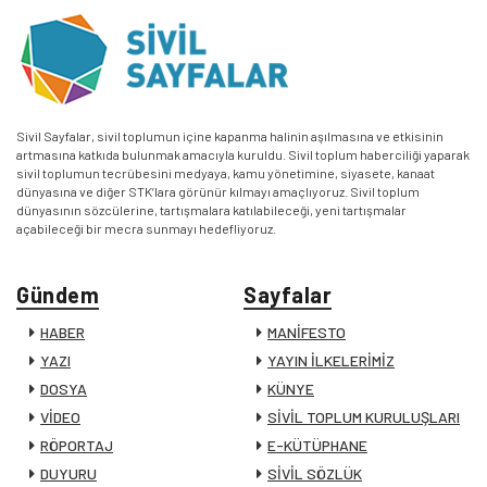
Sivil Sayfalar, sivil toplumun içine kapanma halinin aşılmasına ve etkisinin
artmasına katkıda bulunmak amacıyla kuruldu. Sivil toplum haberciliği yaparak
sivil toplumun tecrübesini medyaya, kamu yönetimine, siyasete, kanaat
dünyasına ve diğer STK’lara görünür kılmayı amaçlıyoruz. Sivil toplum
dünyasının sözcülerine, tartışmalara katılabileceği, yeni tartışmalar
açabileceği bir mecra sunmayı hedefliyoruz.
Gündem
Sayfalar
HABER
MANİFESTO
YAZI
YAYIN İLKELERİMİZ
DOSYA
KÜNYE
VİDEO
SİVİL TOPLUM KURULUŞLARI
RÖPORTAJ
E-KÜTÜPHANE
DUYURU
SİVİL SÖZLÜK