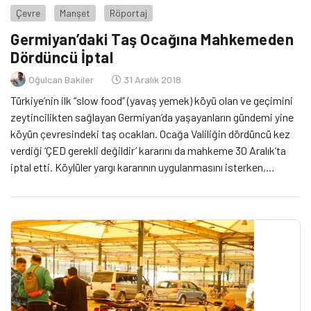
Çevre
Manşet
Röportaj
Germiyan’daki Taş Ocağına Mahkemeden
Dördüncü İptal
Oğulcan Bakiler
31 Aralık 2018
Türkiye’nin ilk “slow food” (yavaş yemek) köyü olan ve geçimini
zeytincilikten sağlayan Germiyan’da yaşayanların gündemi yine
köyün çevresindeki taş ocakları. Ocağa Valiliğin dördüncü kez
verdiği ‘ÇED gerekli değildir’ kararını da mahkeme 30 Aralık’ta
iptal etti. Köylüler yargı kararının uygulanmasını isterken,
avukatları Şehrazat Mercan ‘Zeytinlik Kanunu’nun bağlayıcılığına
dikkat çekiyor.