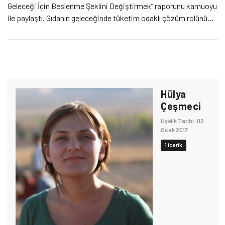
Geleceği İçin Beslenme Şeklini Değiştirmek” raporunu kamuoyu
ile paylaştı. Gıdanın geleceğinde tüketim odaklı çözüm rolünü
değerlendiren rapor tüketicilerin beslenme tercihlerindeki
küçük değişimlerin tarımsal kaynak kullanımı ve çevresel
sorunların azaltılmasında büyük değişimler yaratabileceğini
gösteriyor. “Biz yediğimiz […]
Hülya
Çeşmeci
Üyelik Tarihi: 02
Ocak 2017
1 içerik