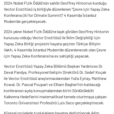
2024 Nobel Fizik Ödülü’nün sahibi Geoffrey Hinton’un kurduğu
Vector Enstitüsü iş birliğiyle düzenlenen “Çevre için Yapay Zeka
Konferansı (AI for Climate Summit)” 4 Kasım’da İstanbul
Modern’de gerçekleşecek.
2024 yılının Nobel Fizik Ödülü’ne layık görülen Geoffrey Hinton’ın
kurucusu olduğu Vector Enstitüsü ile İklim Değişikliği için
Yapay Zeka Birliği projesini hayata geçiren Türkiye Bilişim
Vakfı, 4 Kasım’da İstanbul Modern’de düzenlenecek olan Çevre
için Yapay Zeka Konferansı’na ev sahipliği yapacak.
Vector Enstitüsü Yapay Zeka Bölümü Başkan Yardımcısı Dr.
Deval Pandya, Profesyonel Gelişim Direktörü Dr. Sedef Koçak
ile Vector Enstitüsü araştırmacılarından Yulia Eyriay, Matthew
Kowal, Dr. Pascal Poupart ve Elham Bagheri’nin katılacağı
konferansın açılış konuşmalarından birini Sürdürülebilir
Kalkınma Hedeflerini matematiksel temele oturtmaya çalışan
Toronto Üniversitesi Profesörü Luis Seco gerçekleştirecek.
Küresel projelerle toplulukların hayatını değiştirecek iklim