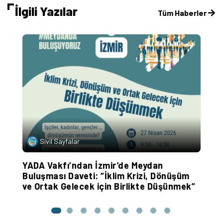
İlgili Yazılar
Tüm Haberler
Sivil Sayfalar
YADA Vakfı’ndan İzmir’de Meydan
Y
Buluşması Daveti: “İklim Krizi, Dönüşüm
D
ve Ortak Gelecek için Birlikte Düşünmek”
G