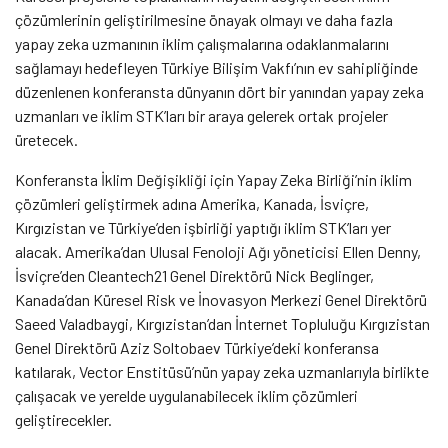
çözümlerinin geliştirilmesine önayak olmayı ve daha fazla
yapay zeka uzmanının iklim çalışmalarına odaklanmalarını
sağlamayı hedefleyen Türkiye Bilişim Vakfı’nın ev sahipliğinde
düzenlenen konferansta dünyanın dört bir yanından yapay zeka
uzmanları ve iklim STK’ları bir araya gelerek ortak projeler
üretecek.
Konferansta İklim Değişikliği için Yapay Zeka Birliği’nin iklim
çözümleri geliştirmek adına Amerika, Kanada, İsviçre,
Kırgızistan ve Türkiye’den işbirliği yaptığı iklim STK’ları yer
alacak. Amerika’dan Ulusal Fenoloji Ağı yöneticisi Ellen Denny,
İsviçre’den Cleantech21 Genel Direktörü Nick Beglinger,
Kanada’dan Küresel Risk ve İnovasyon Merkezi Genel Direktörü
Saeed Valadbaygi, Kırgızistan’dan İnternet Topluluğu Kırgızistan
Genel Direktörü Aziz Soltobaev Türkiye’deki konferansa
katılarak, Vector Enstitüsü’nün yapay zeka uzmanlarıyla birlikte
çalışacak ve yerelde uygulanabilecek iklim çözümleri
geliştirecekler.