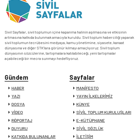
Sivil Sayfalar, sivil toplumun içine kapanma halinin aşılmasına ve etkisinin
artmasına katkıda bulunmak amacıyla kuruldu. Sivil toplum haberciliği yaparak
sivil toplumun tecrübesini medyaya, kamu yönetimine, siyasete, kanaat
dünyasına ve diğer STK’lara görünür kılmayı amaçlıyoruz. Sivil toplum
dünyasının sözcülerine, tartışmalara katılabileceği, yeni tartışmalar
açabileceği bir mecra sunmayı hedefliyoruz.
Gündem
Sayfalar
HABER
MANİFESTO
YAZI
YAYIN İLKELERİMİZ
DOSYA
KÜNYE
VİDEO
SİVİL TOPLUM KURULUŞLARI
RÖPORTAJ
E-KÜTÜPHANE
DUYURU
SİVİL SÖZLÜK
KATKIDA BULUNANLAR
İLETİŞİM