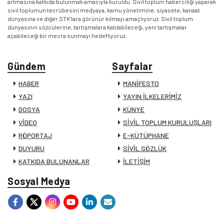
artmasına katkıda bulunmak amacıyla kuruldu. Sivil toplum haberciliği yaparak
sivil toplumun tecrübesini medyaya, kamu yönetimine, siyasete, kanaat
dünyasına ve diğer STK’lara görünür kılmayı amaçlıyoruz. Sivil toplum
dünyasının sözcülerine, tartışmalara katılabileceği, yeni tartışmalar
açabileceği bir mecra sunmayı hedefliyoruz.
Gündem
Sayfalar
HABER
MANİFESTO
YAZI
YAYIN İLKELERİMİZ
DOSYA
KÜNYE
VİDEO
SİVİL TOPLUM KURULUŞLARI
RÖPORTAJ
E-KÜTÜPHANE
DUYURU
SİVİL SÖZLÜK
KATKIDA BULUNANLAR
İLETİŞİM
Sosyal Medya