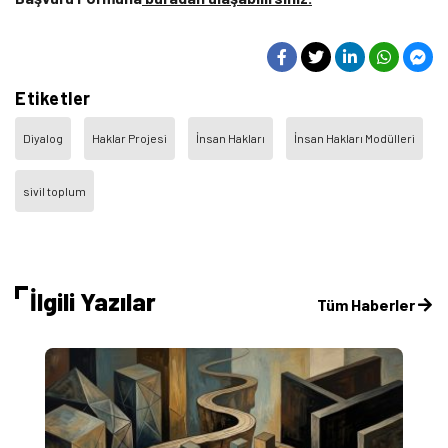
Etiketler
Diyalog
Haklar Projesi
İnsan Hakları
İnsan Hakları Modülleri
sivil toplum
İlgili Yazılar
Tüm Haberler
T
O