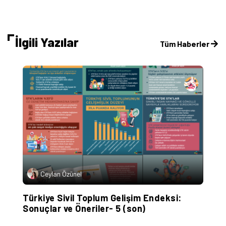
İlgili Yazılar
Tüm Haberler
Ceylan Özünel
Türkiye Sivil Toplum Gelişim Endeksi:
A
Sonuçlar ve Öneriler- 5 (son)
İ
E