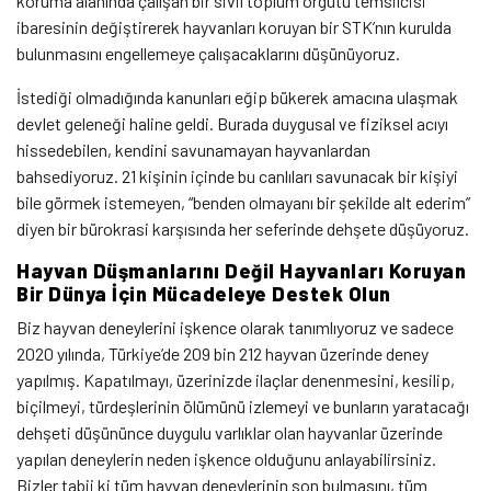
koruma alanında çalışan bir sivil toplum örgütü temsilcisi”
ibaresinin değiştirerek hayvanları koruyan bir STK’nın kurulda
bulunmasını engellemeye çalışacaklarını düşünüyoruz.
İstediği olmadığında kanunları eğip bükerek amacına ulaşmak
devlet geleneği haline geldi. Burada duygusal ve fiziksel acıyı
hissedebilen, kendini savunamayan hayvanlardan
bahsediyoruz. 21 kişinin içinde bu canlıları savunacak bir kişiyi
bile görmek istemeyen, “benden olmayanı bir şekilde alt ederim”
diyen bir bürokrasi karşısında her seferinde dehşete düşüyoruz.
Hayvan Düşmanlarını Değil Hayvanları Koruyan
Bir Dünya İçin Mücadeleye Destek Olun
Biz hayvan deneylerini işkence olarak tanımlıyoruz ve sadece
2020 yılında, Türkiye’de 209 bin 212 hayvan üzerinde deney
yapılmış. Kapatılmayı, üzerinizde ilaçlar denenmesini, kesilip,
biçilmeyi, türdeşlerinin ölümünü izlemeyi ve bunların yaratacağı
dehşeti düşününce duygulu varlıklar olan hayvanlar üzerinde
yapılan deneylerin neden işkence olduğunu anlayabilirsiniz.
Bizler tabii ki tüm hayvan deneylerinin son bulmasını, tüm