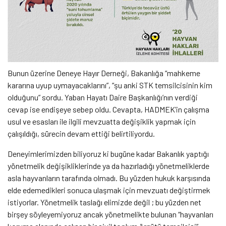
Bunun üzerine Deneye Hayır Derneği, Bakanlığa “mahkeme
kararına uyup uymayacaklarını”, “şu anki STK temsilcisinin kim
olduğunu” sordu. Yaban Hayatı Daire Başkanlığı’nın verdiği
cevap ise endişeye sebep oldu. Cevapta, HADMEK’in çalışma
usul ve esasları ile ilgili mevzuatta değişiklik yapmak için
çalışıldığı, sürecin devam ettiği belirtiliyordu.
Deneyimlerimizden biliyoruz ki bugüne kadar Bakanlık yaptığı
yönetmelik değişikliklerinde ya da hazırladığı yönetmeliklerde
asla hayvanların tarafında olmadı. Bu yüzden hukuk karşısında
elde edemedikleri sonuca ulaşmak için mevzuatı değiştirmek
istiyorlar. Yönetmelik taslağı elimizde değil ; bu yüzden net
birşey söyleyemiyoruz ancak yönetmelikte bulunan “hayvanları