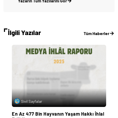
Yazarın Tüm Yazılarını Gör
İlgili Yazılar
Tüm Haberler
T
S
Sivil Sayfalar
En Az 477 Bin Hayvanın Yaşam Hakkı İhlal