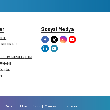
ar
Sosyal Medya
ESTO
İLKELERİMİZ
TOPLUM KURULUŞLARI
ÜPHANE
SÖZLÜK
İM
Çerez Politikası
KVKK
Manifesto
Siz de Yazın