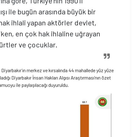
na göre, Türkiye’nin 1990’lı
kışı ile bugün arasında büyük bir
hak ihlali yapan aktörler devlet,
iken, en çok hak ihlaline uğrayan
Kürtler ve çocuklar.
 Diyarbakır’ın merkez ve kırsalında 44 mahallede yüz yüze
ladığı Diyarbakır İnsan Hakları Algısı Araştırması’nın özet
amuoyu ile paylaşılacağı duyuruldu.