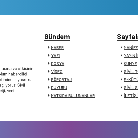
Gündem
Sayfal
HABER
MANİF
YAZI
YAYIN 
DOSYA
KÜNYE
masına ve etkisinin
VİDEO
SİVİL 
lum haberciliği
timine, siyasete,
RÖPORTAJ
E-KÜT
lıyoruz. Sivil
DUYURU
SİVİL 
ği, yeni
KATKIDA BULUNANLAR
İLETİŞ