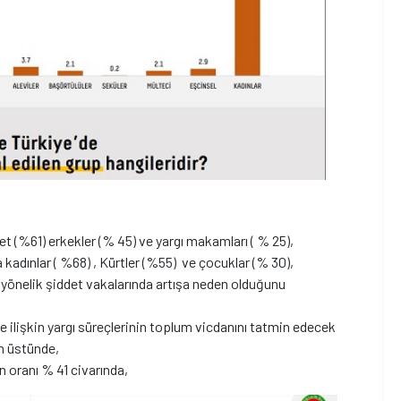
let (%61) erkekler (% 45) ve yargı makamları ( % 25),
 kadınlar ( %68) , Kürtler (%55) ve çocuklar (% 30),
yönelik şiddet vakalarında artışa neden olduğunu
ere ilişkin yargı süreçlerinin toplum vicdanını tatmin edecek
in üstünde,
 oranı % 41 civarında,