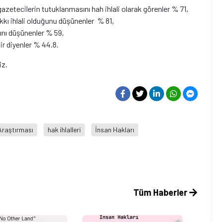
gazetecilerin tutuklanmasını hah ihlali olarak görenler % 71,
ı ihlali olduğunu düşünenler % 81,
ğını düşünenler % 59,
r diyenler % 44.8.
iz.
 Araştırması
hak ihlalleri
İnsan Hakları
Tüm Haberler
Si