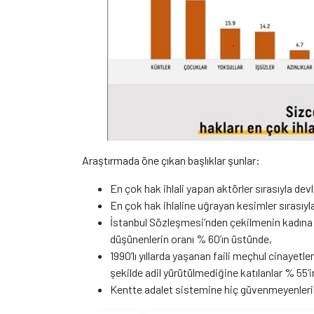
Araştırmada öne çıkan başlıklar şunlar:
En çok hak ihlali yapan aktörler sırasıyla dev
En çok hak ihlaline uğrayan kesimler sırasıyla
İstanbul Sözleşmesi’nden çekilmenin kadına 
düşünenlerin oranı % 60’ın üstünde,
1990’lı yıllarda yaşanan faili meçhul cinayetl
şekilde adil yürütülmediğine katılanlar % 55’
Kentte adalet sistemine hiç güvenmeyenlerin