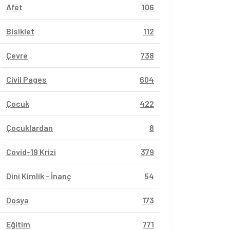
Afet
106
Bisiklet
112
Çevre
738
Civil Pages
604
Çocuk
422
Çocuklardan
8
Covid-19 Krizi
379
Dini Kimlik - İnanç
54
Dosya
173
Eğitim
771