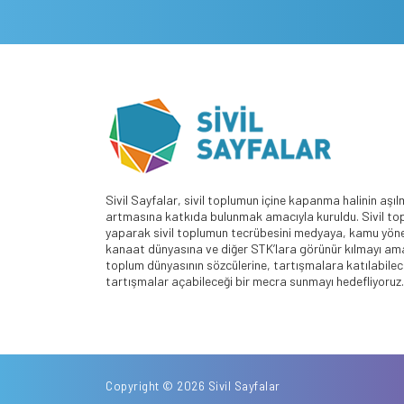
Sivil Sayfalar, sivil toplumun içine kapanma halinin aşıl
artmasına katkıda bulunmak amacıyla kuruldu. Sivil top
yaparak sivil toplumun tecrübesini medyaya, kamu yöne
kanaat dünyasına ve diğer STK’lara görünür kılmayı amaç
toplum dünyasının sözcülerine, tartışmalara katılabilece
tartışmalar açabileceği bir mecra sunmayı hedefliyoruz.
Copyright © 2026 Sivil Sayfalar