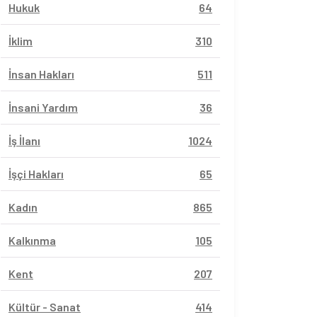
Hukuk
64
İklim
310
İnsan Hakları
511
İnsani Yardım
36
İş İlanı
1024
İşçi Hakları
65
Kadın
865
Kalkınma
105
Kent
207
Kültür - Sanat
414