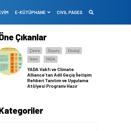
KVİM
E-KÜTÜPHANE
CIVIL PAGES
Öne Çıkanlar
Çevre
Duyuru
Ekoloji
İklim
YADA
YADA Vakfı ve Climate
Alliance’tan Adil Geçiş İletişim
Rehberi Tanıtım ve Uygulama
Atölyesi Programı Hazır
Kategoriler