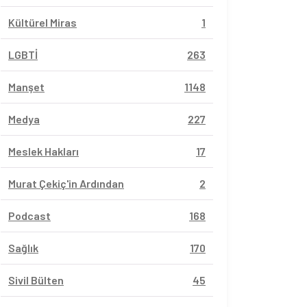
Kültürel Miras
1
LGBTİ
263
Manşet
1148
Medya
227
Meslek Hakları
17
Murat Çekiç'in Ardından
2
Podcast
168
Sağlık
170
Sivil Bülten
45