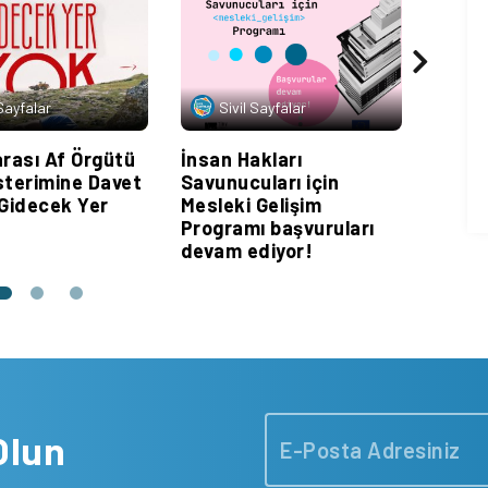
Cinse
Mücad
Pozit
Ortak
 Sayfalar
Sivil Sayfalar
arası Af Örgütü
İnsan Hakları
sterimine Davet
Savunucuları için
 Gidecek Yer
Mesleki Gelişim
Programı başvuruları
devam ediyor!
Olun