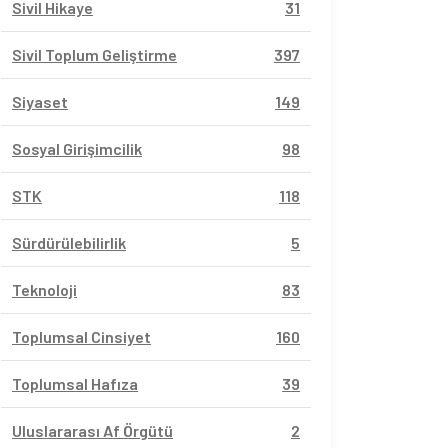
Sivil Hikaye
31
Sivil Toplum Geliştirme
397
Siyaset
149
Sosyal Girişimcilik
98
STK
118
Sürdürülebilirlik
5
Teknoloji
83
Toplumsal Cinsiyet
160
Toplumsal Hafıza
39
vil Sayfalar
Sivil Sayfalar
Uluslararası Af Örgütü
2