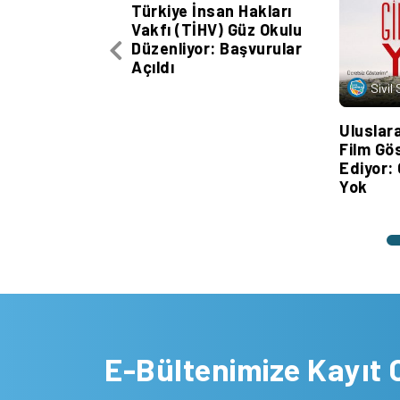
Türkiye İnsan Hakları
Vakfı (TİHV) Güz Okulu
Düzenliyor: Başvurular
Açıldı
Sivil
Uluslar
Film Gö
Ediyor:
Yok
E-Bültenimize Kayıt 