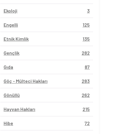
Ekoloji
3
Engelli
125
Etnik Kimlik
135
Gençlik
282
Gıda
87
Göç - Mülteci Hakları
283
Gönüllü
262
Hayvan Hakları
215
Hibe
72