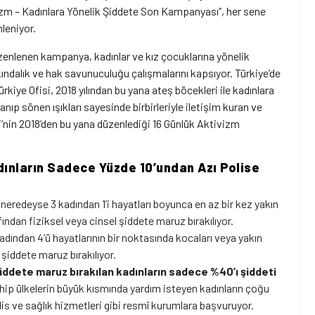
vizm – Kadınlara Yönelik Şiddete Son Kampanyası”, her sene
nleniyor.
zenlenen kampanya, kadınlar ve kız çocuklarına yönelik
kındalık ve hak savunuculuğu çalışmalarını kapsıyor. Türkiye’de
ye Ofisi, 2018 yılından bu yana ateş böcekleri ile kadınlara
nıp sönen ışıkları sayesinde birbirleriyle iletişim kuran ve
i’nin 2018’den bu yana düzenlediği 16 Günlük Aktivizm
dınların Sadece Yüzde 10’undan Azı Polise
neredeyse 3 kadından 1’i hayatları boyunca en az bir kez yakın
fından fiziksel veya cinsel şiddete maruz bırakılıyor.
adından 4’ü hayatlarının bir noktasında kocaları veya yakın
 şiddete maruz bırakılıyor.
iddete maruz bırakılan kadınların sadece %40’ı şiddeti
sahip ülkelerin büyük kısmında yardım isteyen kadınların çoğu
olis ve sağlık hizmetleri gibi resmî kurumlara başvuruyor.