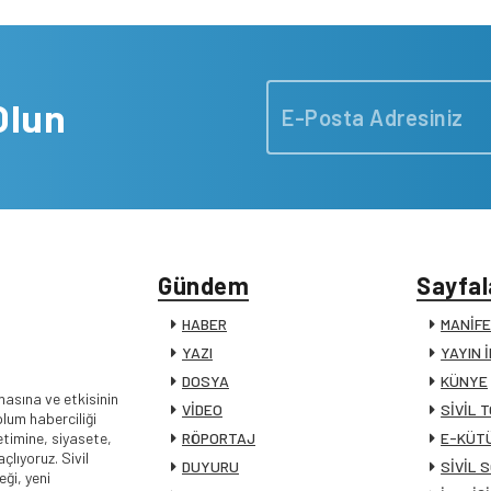
Olun
Gündem
Sayfal
HABER
MANİF
YAZI
YAYIN 
DOSYA
KÜNYE
masına ve etkisinin
VİDEO
SİVİL 
lum haberciliği
timine, siyasete,
RÖPORTAJ
E-KÜT
lıyoruz. Sivil
DUYURU
SİVİL 
ği, yeni