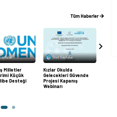
Tüm Haberler
 Sayfalar
Sivil Sayfalar
Si
ş Milletler
Kızlar Okulda
UN W
irimi Küçük
Gelecekleri Güvende
Kadın
Hibe Desteği
Projesi Kapanış
Şidde
Webinarı
Kamp
“Sen 
Yak, 