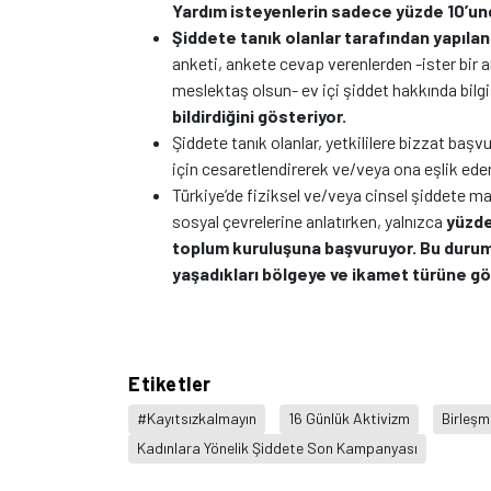
Yardım isteyenlerin sadece yüzde 10’un
Şiddete tanık olanlar tarafından yapılan
anketi, ankete cevap verenlerden -ister bir a
meslektaş olsun- ev içi şiddet hakkında bilgi
bildirdiğini gösteriyor.
Şiddete tanık olanlar, yetkililere bizzat başv
için cesaretlendirerek ve/veya ona eşlik eder
Türkiye’de fiziksel ve/veya cinsel şiddete ma
sosyal çevrelerine anlatırken, yalnızca
yüzde 
toplum kuruluşuna başvuruyor. Bu durum,
yaşadıkları bölgeye ve ikamet türüne gö
Etiketler
#Kayıtsızkalmayın
16 Günlük Aktivizm
Birleşmi
Kadınlara Yönelik Şiddete Son Kampanyası