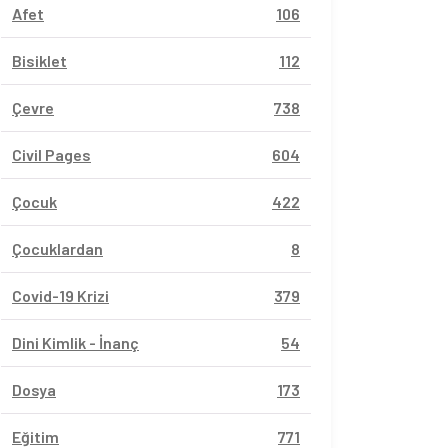
Afet
106
Bisiklet
112
Çevre
738
Civil Pages
604
Çocuk
422
Çocuklardan
8
Covid-19 Krizi
379
Dini Kimlik - İnanç
54
Dosya
173
Eğitim
771