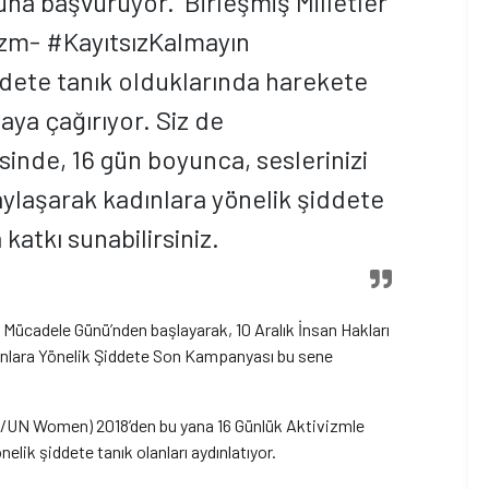
una başvuruyor.' Birleşmiş Milletler
vizm- #KayıtsızKalmayın
ete tanık olduklarında harekete
ya çağırıyor. Siz de
inde, 16 gün boyunca, seslerinizi
laşarak kadınlara yönelik şiddete
katkı sunabilirsiniz.
 Mücadele Günü’nden başlayarak, 10 Aralık İnsan Hakları
nlara Yönelik Şiddete Son Kampanyası bu sene
imi/UN Women) 2018’den bu yana 16 Günlük Aktivizmle
elik şiddete tanık olanları aydınlatıyor.