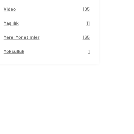
Video
105
Yaşlılık
11
Yerel Yönetimler
165
Yoksulluk
1
vil Sayfalar
Sivil Sayfalar
omen’dan
UN Women’dan Kadınlar
lara Yönelik
Günü Mesajı:“Eşitlik
tle Mücadele
Varsa, Gelecek Var”
anyası:
de Bir Ateş Böceği
Karanlığı Aydınlat”