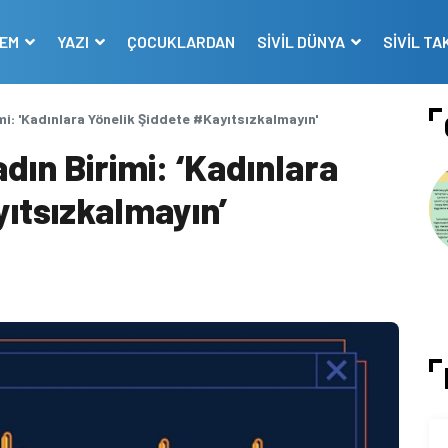
DEM
YAZI
ÇOCUKLARDAN
SİVİL DÜNYA
SİVİL TA
imi: 'Kadınlara Yönelik Şiddete #Kayıtsızkalmayın'
adın Birimi: ‘Kadınlara
ıtsızkalmayın’