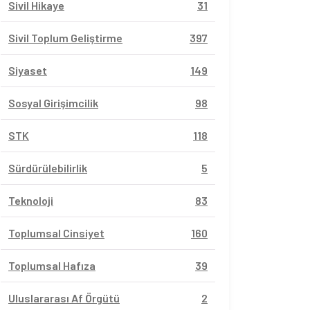
Sivil Hikaye
31
Sivil Toplum Geliştirme
397
Siyaset
149
Sosyal Girişimcilik
98
STK
118
Sürdürülebilirlik
5
Teknoloji
83
Toplumsal Cinsiyet
160
Toplumsal Hafıza
39
Uluslararası Af Örgütü
2