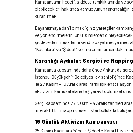
Kampanyanın hedefi, şiddete tanıklık anında ve son
olabilecekleri hakkında kamuoyunun farkındalığını
kurabilmek.
Dayanışmaya dahil olmak için ziyaretçiler kampan
ve yönlendirmelerini ünlü isimlerden dinleyebilecek
şiddete dair mesajlarını kendi sosyal medya mecral
“Kadınlara” ve “Şiddet” kelimelerinin arasındaki mes
Karanlığı Aydınlat Sergisi ve Mappin
Kampanya kapsamında daha önce Ankara’da gerçekle
İstanbul Büyükşehir Belediyesi ev sahipliğinde Kadı
ile 27 Kasım – 10 Aralık arası farklı ışık enstalasyo
aktivizmi kamusal alana taşıyarak toplumsal cinsiye
Sergi kapsamında 27 Kasım – 4 Aralık tarihleri aras
interaktif bir mapping eseri İstanbullularla buluşac
16 Günlük Aktivizm Kampanyası
25 Kasım Kadınlara Yönelik Şiddete Karşı Uluslara