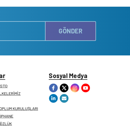
GÖNDER
ar
Sosyal Medya
ESTO
İLKELERİMİZ
TOPLUM KURULUŞLARI
ÜPHANE
SÖZLÜK