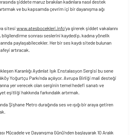
rasında şiddete maruz bırakılan kadınlara nasıl destek
 artırmak ve bu kapsamda çevrim içi bir dayanışma ağı
ya sitesi
www.atesbocekleri.info
’ya girerek şiddet vakalarını
, bilgilendirme sonrası seslerini kaydedip, kadına yönelik
arında paylaşabilecekler. Her bir ses kaydı sitede bulunan
afeyi artıracak.
g
şen Karanlığı Aydınlat Işık Enstalasyon Sergisi bu sene
köy Yoğurtçu Parkı’nda açılıyor. Avrupa Birliği mali desteği
nlarına yer verecek olan serginin temel hedefi sanatı ve
t eşitliği hakkında farkındalık artırmak.
ında Şişhane Metro durağında ses ve ışığı bir araya getiren
ak.
rası Mücadele ve Dayanışma Günü’nden başlayarak 10 Aralık