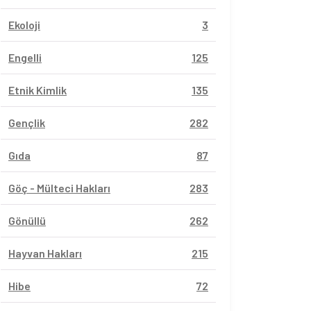
Ekoloji
3
Engelli
125
Etnik Kimlik
135
Gençlik
282
Gıda
87
Göç - Mülteci Hakları
283
Gönüllü
262
Hayvan Hakları
215
Hibe
72