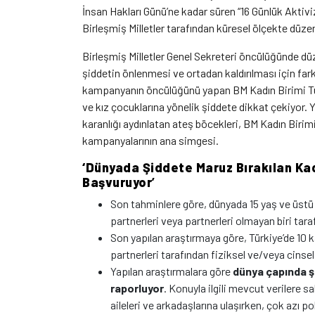
İnsan Hakları Günü’ne kadar süren “16 Günlük Akti
Birleşmiş Milletler tarafından küresel ölçekte düze
Birleşmiş Milletler Genel Sekreteri öncülüğünde dü
şiddetin önlenmesi ve ortadan kaldırılması için far
kampanyanın öncülüğünü yapan BM Kadın Birimi Türki
ve kız çocuklarına yönelik şiddete dikkat çekiyor. Ya
karanlığı aydınlatan ateş böcekleri, BM Kadın Birim
kampanyalarının ana simgesi.
‘Dünyada Şiddete Maruz Bırakılan Ka
Başvuruyor
’
Son tahminlere göre, dünyada 15 yaş ve üstü 
partnerleri veya partnerleri olmayan biri tara
Son yapılan araştırmaya göre, Türkiye’de 10 k
partnerleri tarafından fiziksel ve/veya cinsel
Yapılan araştırmalara göre
dünya çapında ş
raporluyor
. Konuyla ilgili mevcut verilere 
aileleri ve arkadaşlarına ulaşırken, çok azı p