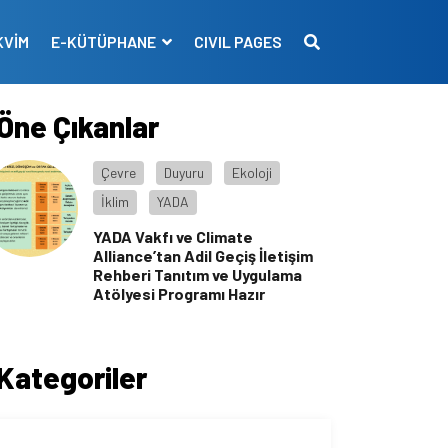
KVİM
E-KÜTÜPHANE
CIVIL PAGES
Öne Çıkanlar
Çevre
Duyuru
Ekoloji
İklim
YADA
YADA Vakfı ve Climate
Alliance’tan Adil Geçiş İletişim
Rehberi Tanıtım ve Uygulama
Atölyesi Programı Hazır
Kategoriler