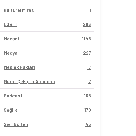
Kültürel Miras
1
LGBTİ
263
Manşet
1148
Medya
227
Meslek Hakları
17
Murat Çekiç'in Ardından
2
Podcast
168
Sağlık
170
Sivil Bülten
45