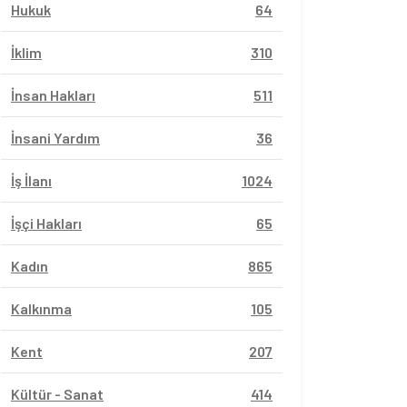
Hukuk
64
İklim
310
İnsan Hakları
511
İnsani Yardım
36
İş İlanı
1024
İşçi Hakları
65
Kadın
865
Kalkınma
105
Kent
207
Kültür - Sanat
414