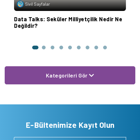
Sivil Sayfalar
Data Talks: Seküler Milliyetçilik Nedir Ne
D
Değildir?
H
Kategorileri Gör
E-Bültenimize Kayıt Olun